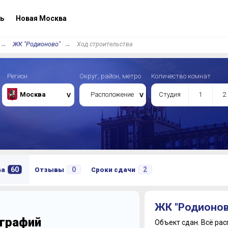
ь
Новая Москва
ЖК "Родионово"
Ход строительства
Регион
Округ, район, метро
Количество комнат
Москва
Расположение
Студия
1
2
60
0
2
ва
Отзывы
Сроки сдачи
ЖК "Родионов
ографий
Объект сдан.
Всё рас