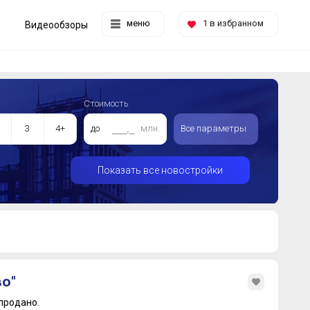
меню
1
в избранном
Видеообзоры
Стоимость
3
4+
до
млн.
Все параметры
Показать все новостройки
о"
продано.