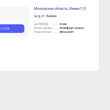
Московская область
,
Химки Г/О
ж/д ст. Химки
т
Февраль
Январь
4 км.
до МКАД:
Комфорт-класс
Класс дома:
8-17-29
Монолит
Технология: