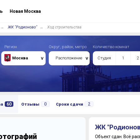
ь
Новая Москва
ЖК "Родионово"
Ход строительства
Регион
Округ, район, метро
Количество комнат
Москва
Расположение
Студия
1
2
60
0
2
ва
Отзывы
Сроки сдачи
ЖК "Родионов
фотографий
Объект сдан.
Всё рас