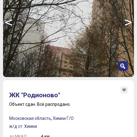
<
>
1
2
ЖК "Родионово"
3
4
Объект сдан.
Всё распродано.
5
6
Московская область
,
Химки Г/О
7
ж/д ст. Химки
8
9
4 км.
до МКАД: