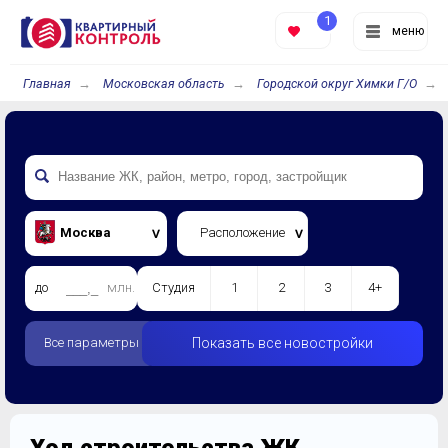
1
меню
Главная
Московская область
Городской округ Химки Г/О
Москва
Расположение
до
млн.
Студия
1
2
3
4+
Все параметры
Показать все новостройки