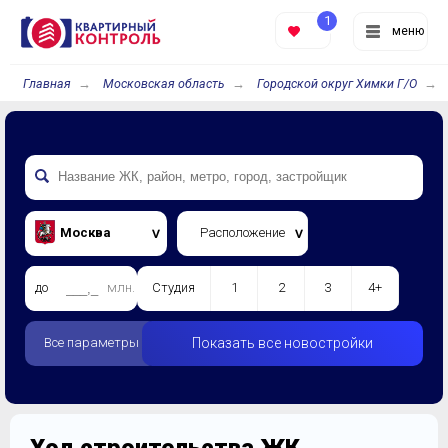
1
меню
Главная
Московская область
Городской округ Химки Г/О
Москва
Расположение
до
млн.
Студия
1
2
3
4+
Все параметры
Показать все новостройки