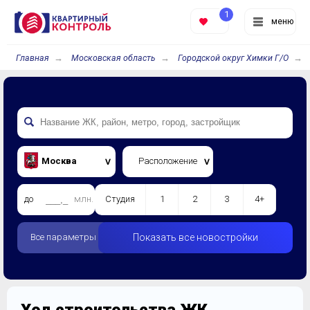
1
меню
Главная
Московская область
Городской округ Химки Г/О
Москва
Расположение
до
млн.
Студия
1
2
3
4+
Все параметры
Показать все новостройки