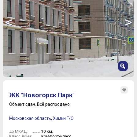
<
>
1
2
ЖК "Новогорск Парк"
3
4
Объект сдан.
Всё распродано.
5
6
Московская область
,
Химки Г/О
7
8
10 км.
до МКАД:
9
Комфорт-класс
Класс дома: