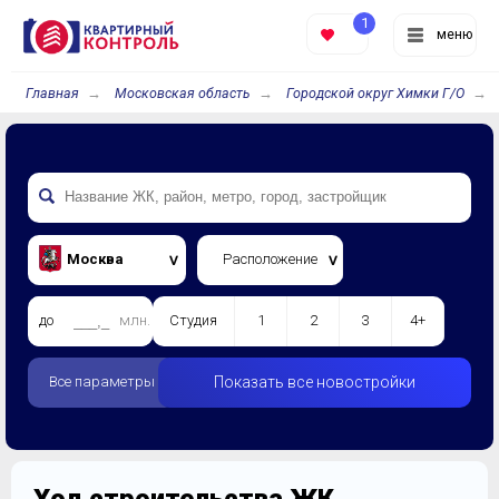
1
меню
Главная
Московская область
Городской округ Химки Г/О
Москва
Расположение
до
млн.
Студия
1
2
3
4+
Все параметры
Показать все новостройки