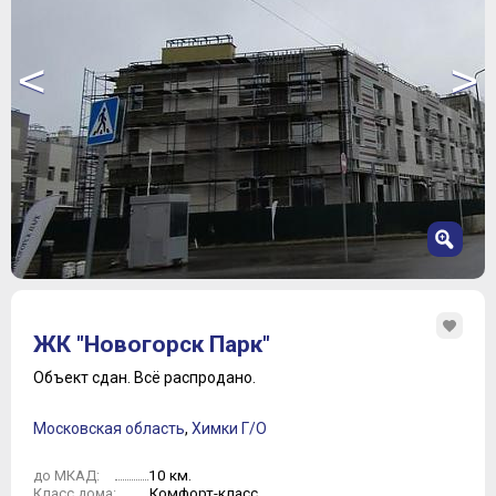
<
>
1
2
ЖК "Новогорск Парк"
3
4
Объект сдан.
Всё распродано.
5
6
Московская область
,
Химки Г/О
7
8
10 км.
до МКАД:
9
Комфорт-класс
Класс дома: