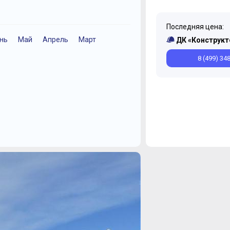
Последняя цена:
нь
Май
Апрель
Март
Март
Декабрь
Декабрь
Май
Октябрь
ДК «Конструкт
8 (499) 34