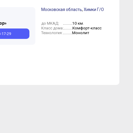
Московская область
,
Химки Г/О
Июнь
ор»
10 км.
до МКАД:
Комфорт-класс
Класс дома:
Монолит
Технология:
8-17-29