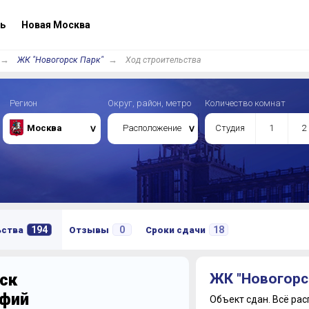
ь
Новая Москва
ЖК "Новогорск Парк"
Ход строительства
Регион
Округ, район, метро
Количество комнат
Москва
Расположение
Студия
1
2
194
0
18
ьства
Отзывы
Сроки сдачи
ск
ЖК "Новогорс
афий
Объект сдан.
Всё рас