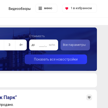
меню
1
в избранном
Видеообзоры
Стоимость
3
4+
до
млн.
Все параметры
Показать все новостройки
к Парк"
продано.