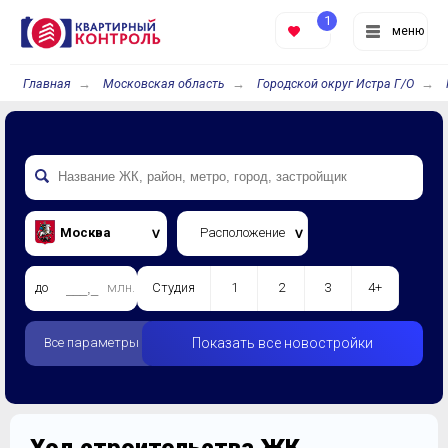
1
меню
Главная
Московская область
Городской округ Истра Г/О
Москва
Расположение
до
млн.
Студия
1
2
3
4+
Все параметры
Показать все новостройки