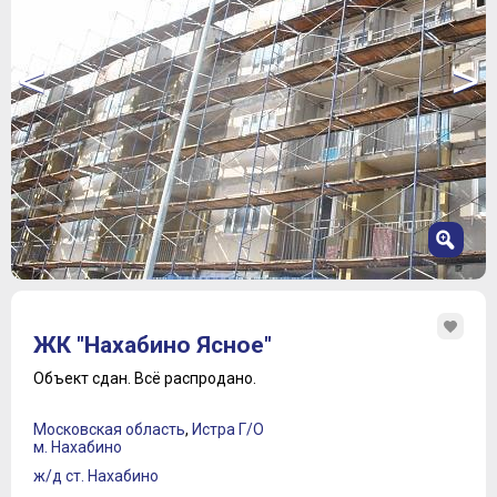
<
>
1
2
ЖК "Нахабино Ясное"
3
4
Объект сдан.
Всё распродано.
5
6
Московская область
,
Истра Г/О
7
м. Нахабино
ж/д ст. Нахабино