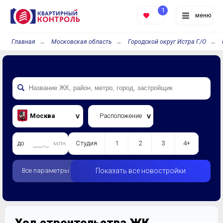
1
меню
Главная
Московская область
Городской округ Истра Г/О
Москва
Расположение
до
млн.
Студия
1
2
3
4+
Все параметры
Показать все новостройки