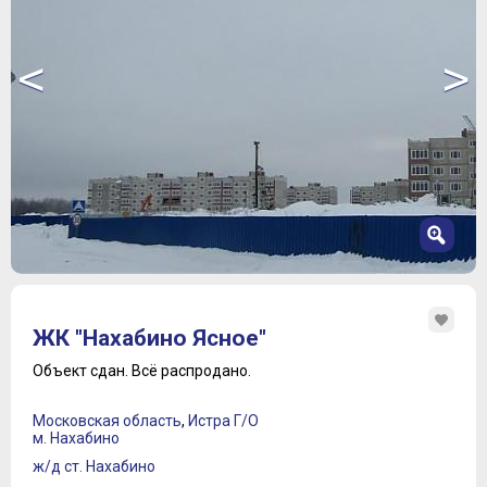
<
>
1
2
ЖК "Нахабино Ясное"
3
4
Объект сдан.
Всё распродано.
5
6
Московская область
,
Истра Г/О
7
м. Нахабино
8
ж/д ст. Нахабино
9