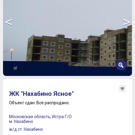
<
>
1
2
ЖК "Нахабино Ясное"
3
4
Объект сдан.
Всё распродано.
5
6
Московская область
,
Истра Г/О
7
м. Нахабино
8
ж/д ст. Нахабино
9