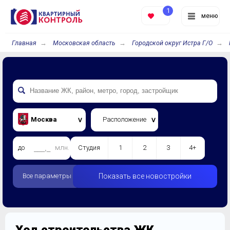
1
меню
Главная
Московская область
Городской округ Истра Г/О
Москва
Расположение
до
млн.
Студия
1
2
3
4+
Все параметры
Показать все новостройки