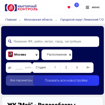
1
меню
Главная
Московская область
Городской округ Ленинский Г/О
Москва
Расположение
до
млн.
Студия
1
2
3
4+
Все параметры
Показать все новостройки