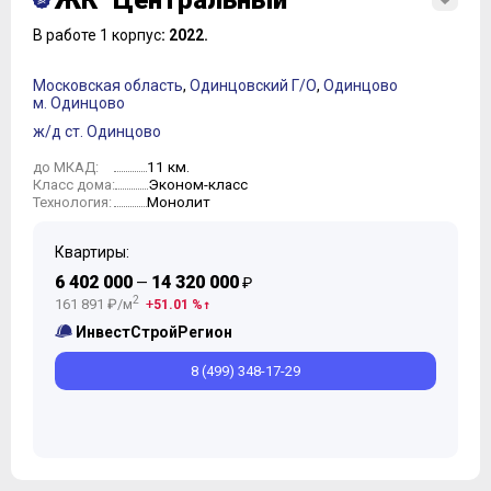
ЖК "Центральный"
В работе 1 корпус
: 2022.
Московская область
,
Одинцовский Г/О
,
Одинцово
м. Одинцово
ж/д ст. Одинцово
11 км.
до МКАД:
Эконом-класс
Класс дома:
Монолит
Технология:
Квартиры:
6 402 000
14 320 000
—
₽
2
161 891 ₽/м
51.01 %
ИнвестСтройРегион
8 (499) 348-17-29