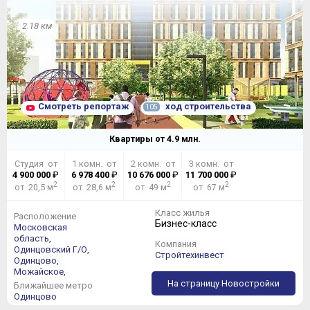
2.18 км
Смотреть репортаж
ход строительства
105
Квартиры от
4.9
млн.
Студия от
1 комн. от
2 комн. от
3 комн. от
4 900 000
₽
6 978 400
₽
10 676 000
₽
11 700 000
₽
2
2
2
2
от 20,5 м
от 28,6 м
от 49 м
от 67 м
Класс жилья
Расположение
Бизнес-класс
Московская
область,
Компания
Одинцовский Г/О,
Стройтехинвест
Одинцово,
Можайское,
На страницу Новостройки
Ближайшее метро
Одинцово