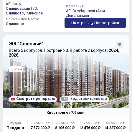
область,
Компания
Одинцовский Г/О,
AFI Development (Афи
Одинцово,
Минское,
Девелопмент)
Ближайшее метро
На страницу Новостройки
Одинцово
ЖК "Союзный"
Всего 5 корпусов.
Построено 3.
В работе 2 корпуса
: 2024,
2026.
3.09 км
Смотреть репортаж
ход строительства
135
Квартиры от
7.9
млн.
Студия
1 комн. от
2 комн. от
3 комн. от
4 комн. от
Продано
7 872 000
₽
8 106 000
₽
12 476 000
₽
14 227 000
₽
2
2
2
2