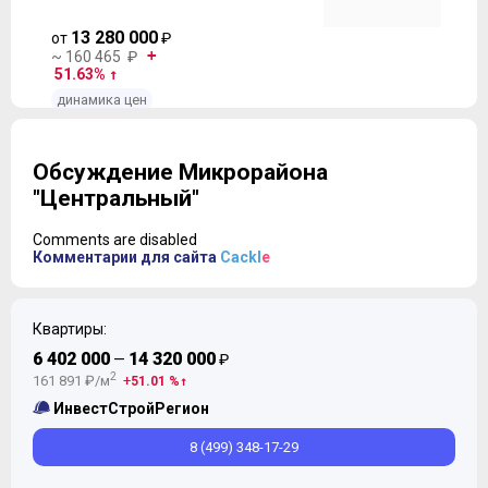
13 280 000
от
₽
~ 160 465 ₽
51.63%
динамика цен
Обсуждение Микрорайона
"Центральный"
Comments are disabled
Комментарии для сайта
Cackl
e
Квартиры:
6 402 000
14 320 000
—
₽
2
161 891 ₽/м
51.01 %
ИнвестСтройРегион
8 (499) 348-17-29