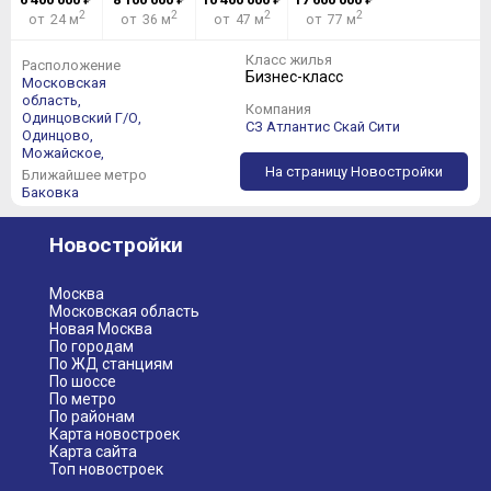
2
2
2
2
от 24 м
от 36 м
от 47 м
от 77 м
Класс жилья
Расположение
Бизнес-класс
Московская
область,
Компания
Одинцовский Г/О,
СЗ Атлантис Скай Сити
Одинцово,
Можайское,
На страницу Новостройки
Ближайшее метро
Баковка
Новостройки
Москва
Московская область
Новая Москва
По городам
По ЖД станциям
По шоссе
По метро
По районам
Карта новостроек
Карта сайта
Топ новостроек