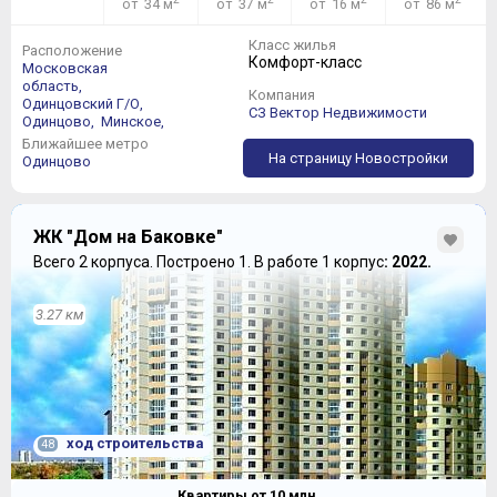
от 34 м
от 37 м
от 16 м
от 86 м
Класс жилья
Расположение
Комфорт-класс
Московская
область,
Компания
Одинцовский Г/О,
СЗ Вектор Недвижимости
Одинцово,
Минское,
Ближайшее метро
На страницу Новостройки
Одинцово
ЖК "Дом на Баковке"
Всего 2 корпуса.
Построено 1.
В работе 1 корпус
: 2022.
3.27 км
ход строительства
48
Квартиры от
10
млн.