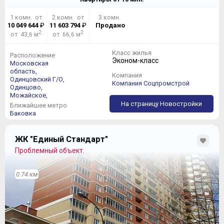
1 комн. от
2 комн. от
3 комн.
10 049 644
₽
11 603 794
₽
Продано
2
2
от 43,6 м
от 66,6 м
Класс жилья
Расположение
Эконом-класс
Московская
область,
Компания
Одинцовский Г/О,
Компания Соцпромстрой
Одинцово,
Можайское,
На страницу Новостройки
Ближайшее метро
Баковка
ЖК "Единый Стандарт"
Проблемный объект.
0.74 км