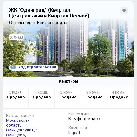
ЖК "Одинград" (Квартал
Центральный и Квартал Лесной)
Объект сдан.
Всё распродано.
0.49 км
ход строительства
71
Квартиры
Студия
1 комн.
2 комн.
3 комн.
4 комн.
Продано
Продано
Продано
Продано
Продано
Класс жилья
Расположение
Комфорт-класс
Московская
область,
Компания
Одинцовский Г/О,
Ingrad
Одинцово,