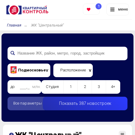
1
меню
Главная
ЖК "Центральный"
Подмосковье
Расположение
до
млн.
Студия
1
2
3
4+
Все параметры
Показать 387 новостроек