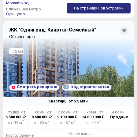
Можайское,
На страницу Новостройки
Ближайшее метро
Одинцово
ЖК "Одинград. Квартал Семейный"
Объект сдан.
1.72 км
Смотреть репортаж
ход строительства
15
Квартиры от
5.5
млн.
Студия от
1 комн. от
2 комн. от
3 комн. от
4 комн.
5 500 000
₽
8 600 000
₽
9 100 000
₽
14 800 000
₽
Продано
2
2
2
2
от 19 м
от 35 м
от 37 м
от 64 м
Класс жилья
Расположение