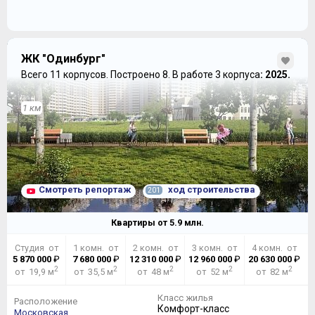
ЖК "Одинбург"
Всего 11 корпусов.
Построено 8.
В работе 3 корпуса
: 2025.
1 км
Смотреть репортаж
ход строительства
201
Квартиры от
5.9
млн.
Студия от
1 комн. от
2 комн. от
3 комн. от
4 комн. от
5 870 000
₽
7 680 000
₽
12 310 000
₽
12 960 000
₽
20 630 000
₽
2
2
2
2
2
от 19,9 м
от 35,5 м
от 48 м
от 52 м
от 82 м
Класс жилья
Расположение
Комфорт-класс
Московская