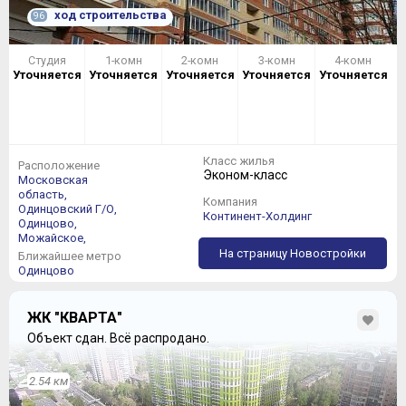
ход строительства
96
Студия
1-комн
2-комн
3-комн
4-комн
Уточняется
Уточняется
Уточняется
Уточняется
Уточняется
Класс жилья
Расположение
Эконом-класс
Московская
область,
Компания
Одинцовский Г/О,
Континент-Холдинг
Одинцово,
Можайское,
На страницу Новостройки
Ближайшее метро
Одинцово
ЖК "КВАРТА"
Объект сдан.
Всё распродано.
2.54 км