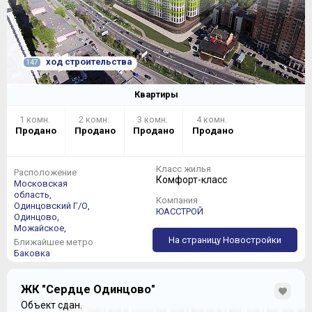
ход строительства
147
Квартиры
1 комн.
2 комн.
3 комн.
4 комн.
Продано
Продано
Продано
Продано
Класс жилья
Расположение
Комфорт-класс
Московская
область,
Компания
Одинцовский Г/О,
ЮАССТРОЙ
Одинцово,
Можайское,
На страницу Новостройки
Ближайшее метро
Баковка
ЖК "Сердце Одинцово"
Объект сдан.