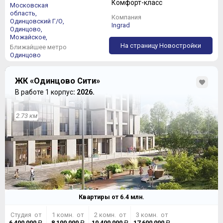
Комфорт-класс
Московская
область,
Компания
Одинцовский Г/О,
Ingrad
Одинцово,
Можайское,
На страницу Новостройки
Ближайшее метро
Одинцово
ЖК «Одинцово Сити»
В работе 1 корпус
: 2026.
2.73 км
Квартиры от
6.4
млн.
Студия от
1 комн. от
2 комн. от
3 комн. от
6 400 000
₽
8 100 000
₽
10 400 000
₽
17 600 000
₽