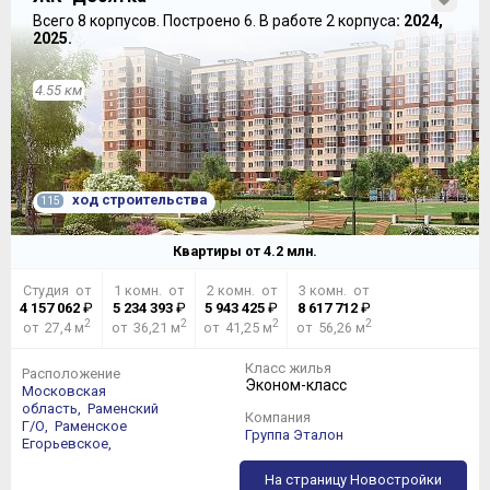
Всего 8 корпусов.
Построено 6.
В работе 2 корпуса
: 2024,
2025.
4.55 км
ход строительства
115
Квартиры от
4.2
млн.
Студия от
1 комн. от
2 комн. от
3 комн. от
4 157 062
₽
5 234 393
₽
5 943 425
₽
8 617 712
₽
2
2
2
2
от 27,4 м
от 36,21 м
от 41,25 м
от 56,26 м
Класс жилья
Расположение
Эконом-класс
Московская
область,
Раменский
Компания
Г/О,
Раменское
Группа Эталон
Егорьевское,
На страницу Новостройки