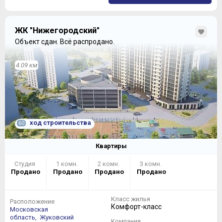
ЖК "Нижегородский"
Объект сдан.
Всё распродано.
4.09 км
ход строительства
60
Квартиры
Студия
1 комн.
2 комн.
3 комн.
Продано
Продано
Продано
Продано
Класс жилья
Расположение
Комфорт-класс
Московская
область,
Жуковский
Компания