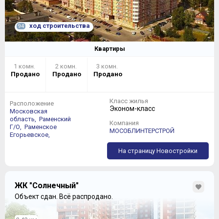
ход строительства
94
Квартиры
1 комн.
2 комн.
3 комн.
Продано
Продано
Продано
Класс жилья
Расположение
Эконом-класс
Московская
область,
Раменский
Компания
Г/О,
Раменское
МОСОБЛИНТЕРСТРОЙ
Егорьевское,
На страницу Новостройки
ЖК "Солнечный"
Объект сдан.
Всё распродано.