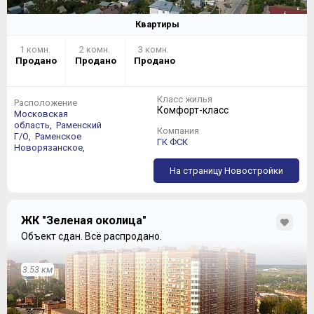
Квартиры
1 комн.
2 комн.
3 комн.
Продано
Продано
Продано
Класс жилья
Расположение
Комфорт-класс
Московская
область,
Раменский
Компания
Г/О,
Раменское
ГК ФСК
Новорязанское,
На страницу Новостройки
ЖК "Зеленая околица"
Объект сдан.
Всё распродано.
3.53 км