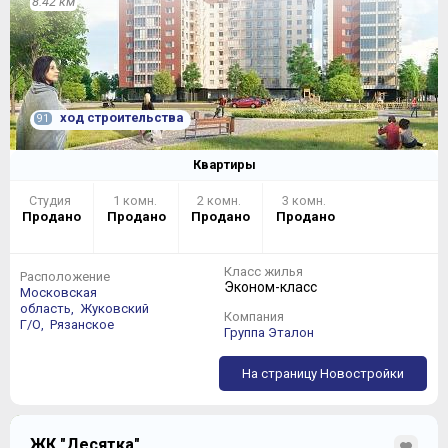
8.42 км
ход строительства
91
Квартиры
Студия
1 комн.
2 комн.
3 комн.
Продано
Продано
Продано
Продано
Класс жилья
Расположение
Эконом-класс
Московская
область,
Жуковский
Компания
Г/О,
Рязанское
Группа Эталон
На страницу Новостройки
ЖК "Десятка"