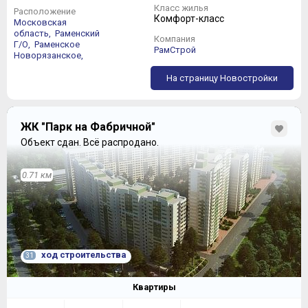
Класс жилья
Расположение
Комфорт-класс
Московская
область,
Раменский
Компания
Г/О,
Раменское
РамСтрой
Новорязанское,
На страницу Новостройки
ЖК "Парк на Фабричной"
Объект сдан.
Всё распродано.
0.71 км
ход строительства
31
Квартиры