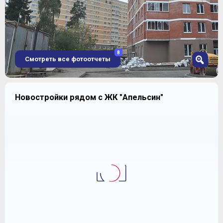
8
Смотреть все фотоотчеты
1
Новостройки рядом с ЖК "Апельсин"
2
3
4
5