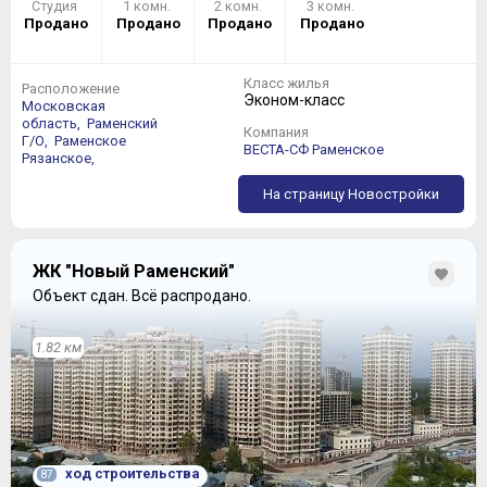
Студия
1 комн.
2 комн.
3 комн.
Продано
Продано
Продано
Продано
Класс жилья
Расположение
Эконом-класс
Московская
область,
Раменский
Компания
Г/О,
Раменское
ВЕСТА-СФ Раменское
Рязанское,
На страницу Новостройки
ЖК "Новый Раменский"
Объект сдан.
Всё распродано.
1.82 км
ход строительства
87