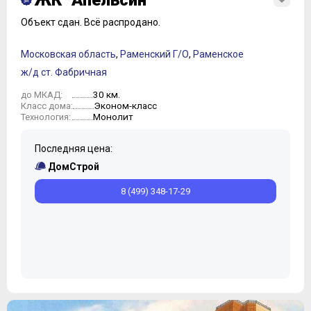
ЖК "Апельсин"
Объект сдан.
Всё распродано.
Московская область
,
Раменский Г/О
,
Раменское
ж/д ст. Фабричная
30 км.
до МКАД:
Эконом-класс
Класс дома:
Монолит
Технология:
Последняя цена:
ДомСтрой
8 (499) 348-17-29