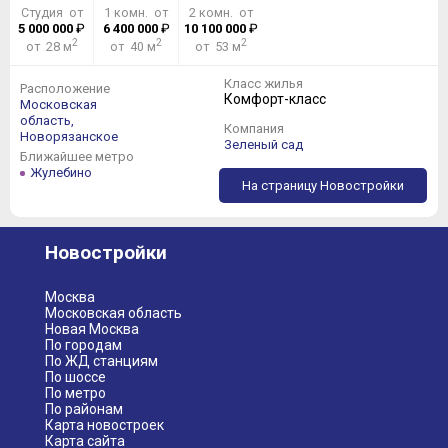
Студия от
1 комн. от
2 комн. от
5 000 000
₽
6 400 000
₽
10 100 000
₽
2
2
2
от 28 м
от 40 м
от 53 м
Класс жилья
Расположение
Комфорт-класс
Московская
область,
Компания
Новорязанское
Зеленый сад
Ближайшее метро
Жулебино
На страницу Новостройки
Новостройки
Москва
Московская область
Новая Москва
По городам
По ЖД станциям
По шоссе
По метро
По районам
Карта новостроек
Карта сайта