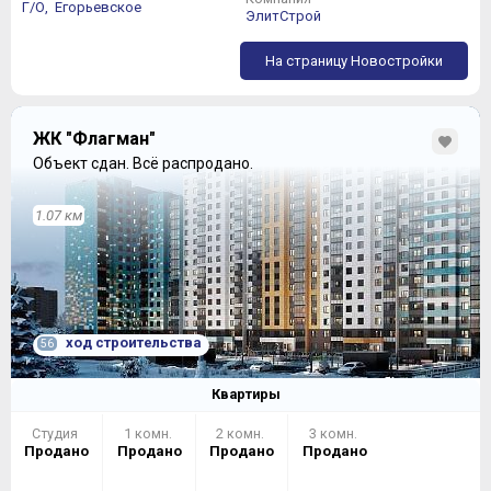
Г/О,
Егорьевское
ЭлитСтрой
На страницу Новостройки
ЖК "Флагман"
Объект сдан.
Всё распродано.
1.07 км
ход строительства
56
Квартиры
Студия
1 комн.
2 комн.
3 комн.
Продано
Продано
Продано
Продано