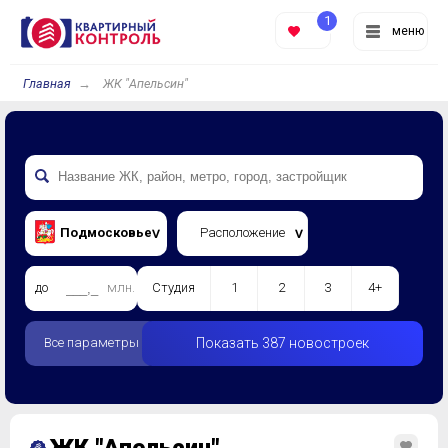
1
меню
Главная
ЖК "Апельсин"
Подмосковье
Расположение
до
млн.
Студия
1
2
3
4+
Все параметры
Показать 387 новостроек