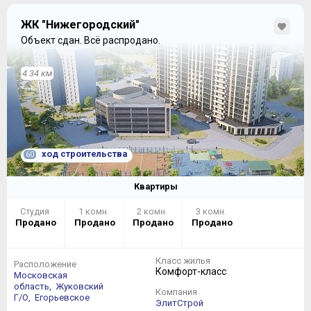
комнатами и кухней – в ней есть три окна, причем одно
из них занимает всю стену, и стандартный балконный
ЖК "Нижегородский"
блок, так и напрашивающийся под объединение с
Объект сдан.
Всё распродано.
кухней.
4.34 км
ход строительства
60
Квартиры
Студия
1 комн.
2 комн.
3 комн.
Продано
Продано
Продано
Продано
Класс жилья
Расположение
Комфорт-класс
Привычные двухкомнатные квартиры имеют
Московская
характерную особенность планировочного решения –
область,
Жуковский
Компания
при полном отсутствии «распашных» вариантов,
Г/О,
Егорьевское
ЭлитСтрой
линейная планировка все равно решена так, что окна