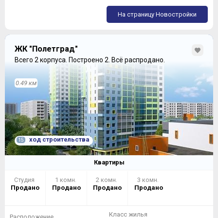
будут выходить на две стороны света. Жаль только,
На страницу Новостройки
что на весь дом таких квартир набралось всего 59:
ЖК "Полетград"
Всего 2 корпуса.
Построено 2.
Всё распродано.
0.49 км
ход строительства
15
Квартиры
Студия
1 комн.
2 комн.
3 комн.
Продано
Продано
Продано
Продано
Трехкомнатные квартиры предлагаются
исключительно в «евро» формате, по площади они,
Класс жилья
скорее, походят на «комфортные» двухкомнатные
Расположение