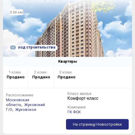
действительно немаленькой кухни-гостиной может с
большей степенью достоверности именоваться
0.66 км
двухкомнатной квартирой:
ход строительства
62
Квартиры
1 комн.
2 комн.
3 комн.
Продано
Продано
Продано
Класс жилья
Расположение
Комфорт-класс
Московская
область,
Жуковский
Компания
Г/О,
Жуковское
ГК ФСК
На страницу Новостройки
Самая большая двухкомнатная квартира с приставкой
«евро» вполне может обзавестись изолированными