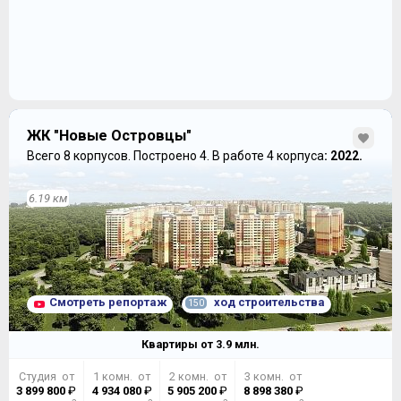
ЖК "Новые Островцы"
Всего 8 корпусов.
Построено 4.
В работе 4 корпуса
: 2022.
6.19 км
Наконец, самая большая студия в доме без учета
коэффициентов имеет почти 36 кв. м общей площади,
включая большой семиметровый балкон и в
дополнение к нему имеет еще одно большое окно.
Смотреть репортаж
ход строительства
150
Квартиры от
3.9
млн.
Студия от
1 комн. от
2 комн. от
3 комн. от
3 899 800
₽
4 934 080
₽
5 905 200
₽
8 898 380
₽