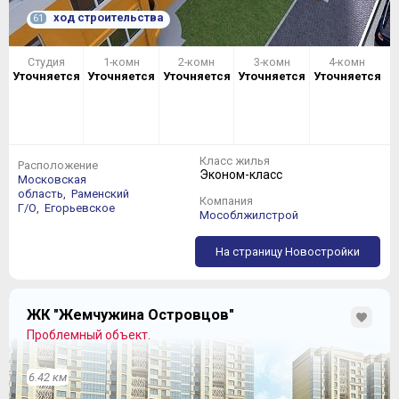
ход строительства
61
Студия
1-комн
2-комн
3-комн
4-комн
Уточняется
Уточняется
Уточняется
Уточняется
Уточняется
Класс жилья
Расположение
Эконом-класс
Московская
область,
Раменский
Компания
Г/О,
Егорьевское
Мособлжилстрой
На страницу Новостройки
Переходим к двухкомнатным квартирам. Здесь
наблюдаем ту же историю с обозначением «евро» и
классических планировок. Эта «евродвушка» общей
площадью 35,7 кв. м (+ неучтенные три с половиной
ЖК "Жемчужина Островцов"
балконных метра) тянет на нормальную
Проблемный объект.
«классическую» однокомнатную квартиру:
6.42 км