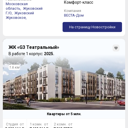
Комфорт-класс
квартиры, к тому же, в Комплексе их крайне мало – 28,
Московская
что сразу переводит их в категорию дефицитного
область,
Жуковский
Компания
Г/О,
Жуковский
товара.
ВЕСТА-Дом
Жуковское,
На страницу Новостройки
ЖК «G3 Театральный»
В работе 1 корпус
: 2025.
1.6 км
Квартиры от
5
млн.
Студия от
1 комн. от
2 комн. от