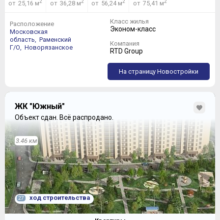
2
2
2
2
от 25,16 м
от 36,28 м
от 56,24 м
от 75,41 м
Класс жилья
Расположение
Эконом-класс
Московская
область,
Раменский
Компания
Г/О,
Новорязанское
RTD Group
На страницу Новостройки
ЖК "Южный"
Те квартиры, которым в разделе «планировки» на
сайте Комплекса присвоен индекс 1Е, отличаются от
Объект сдан.
Всё распродано.
студий лишь большим метражом – в остальном это те
же четыре стены и общее пространство. Вариант
3.46 км
поменьше ничем особо не выделяется:
ход строительства
27