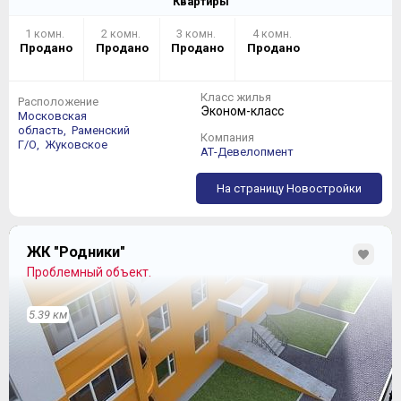
Квартиры
1 комн.
2 комн.
3 комн.
4 комн.
Продано
Продано
Продано
Продано
Класс жилья
Расположение
Эконом-класс
Московская
область,
Раменский
Компания
Г/О,
Жуковское
АТ-Девелопмент
На страницу Новостройки
ЖК "Родники"
Проблемный объект.
А в той квартире, что побольше существует и
возможность сделать какое-никакое внутреннее
5.39 км
зонирование – в пользу этого говорит площадь за 42
кв. м и наличие второго окна, также выходящего на
огромную лоджию: