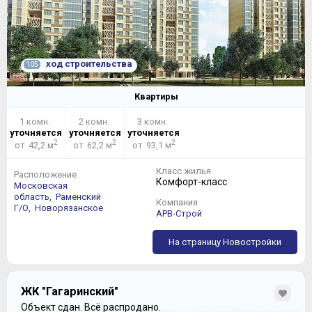
ход строительства
105
Квартиры
1 комн.
2 комн.
3 комн.
уточняется
уточняется
уточняется
2
2
2
от 42,2 м
от 62,2 м
от 93,1 м
Класс жилья
Расположение
Комфорт-класс
Московская
область,
Раменский
Компания
Г/О,
Новорязанское
АРВ-Строй
На страницу Новостройки
ЖК "Гагаринский"
Следующая по рангу двухкомнатная-евро почти на 10
метров больше, имеет два полноценных окна и за счет
Объект сдан.
Всё распродано.