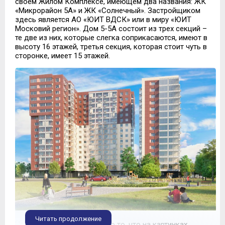
своем Жилом Комплексе, имеющем два названия: ЖК
«Микрорайон 5А» и ЖК «Солнечный». Застройщиком
здесь является АО «ЮИТ ВДСК» или в миру «ЮИТ
Московий регион». Дом 5-5А состоит из трех секций –
те две из них, которые слегка соприкасаются, имеют в
высоту 16 этажей, третья секция, которая стоит чуть в
сторонке, имеет 15 этажей.
Читать продолжение
На самом деле здесь важно то, что на картинках,