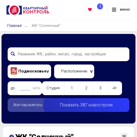
1
меню
Главная
ЖК "Солнечный"
Подмосковье
Расположение
до
млн.
Студия
1
2
3
4+
Все параметры
Показать 387 новостроек