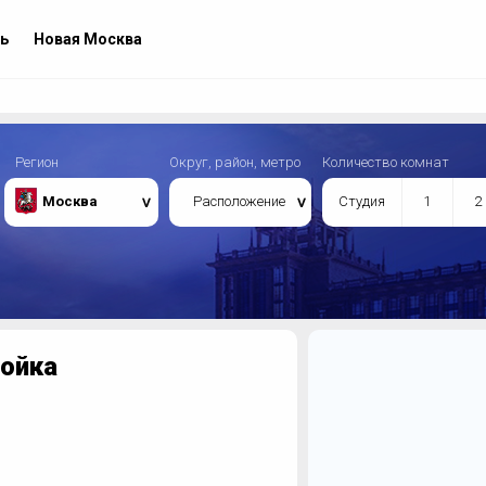
ь
Новая Москва
Регион
Округ, район, метро
Количество комнат
Москва
Расположение
Студия
1
2
ойка