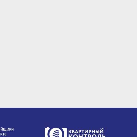
ойщики
кте