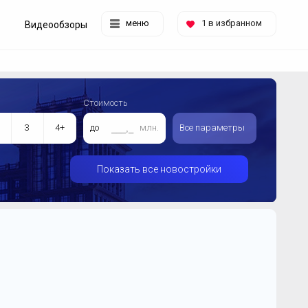
меню
1
в избранном
Видеообзоры
Стоимость
3
4+
до
млн.
Все параметры
Показать все новостройки