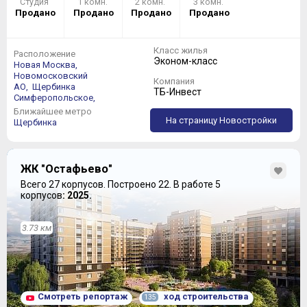
Студия
1 комн.
2 комн.
3 комн.
Продано
Продано
Продано
Продано
Класс жилья
Расположение
Эконом-класс
Новая Москва,
Новомосковский
Компания
АО,
Щербинка
ТБ-Инвест
Симферопольское,
Ближайшее метро
На страницу Новостройки
Щербинка
ЖК "Остафьево"
Всего 27 корпусов.
Построено 22.
В работе 5
корпусов
: 2025.
3.73 км
Смотреть репортаж
ход строительства
135