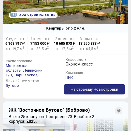
ход строительства
184
Квартиры от
6.2
млн.
Студия от
1 комн. от
2 комн. от
3 комн. от
6 168 747
₽
7 153 000
₽
10 685 873
₽
13 250 833
₽
2
2
2
2
от 19,7 м
от 33,5 м
от 47,5 м
от 64,5 м
Класс жилья
Расположение
Эконом-класс
Московская
область,
Ленинский
Компания
Г/О,
Варшавское,
ПИК
Ближайшее метро
Бутово
На страницу Новостройки
ЖК "Восточное Бутово" (Боброво)
Всего 25 корпусов.
Построено 23.
В работе 2
корпуса
: 2025.