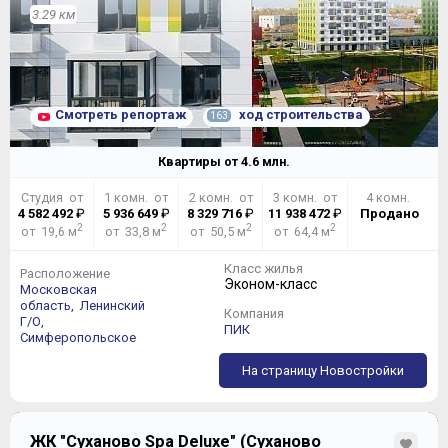
3.29 км
Смотреть репортаж
ход строительства
163
Квартиры от
4.6
млн.
Студия от
1 комн. от
2 комн. от
3 комн. от
4 комн.
4 582 492
₽
5 936 649
₽
8 329 716
₽
11 938 472
₽
Продано
2
2
2
2
от 19,6 м
от 33,8 м
от 50,5 м
от 64,4 м
Класс жилья
Расположение
Эконом-класс
Московская
область,
Ленинский
Компания
Г/О,
ПИК
Симферопольское
На страницу Новостройки
ЖК "Суханово Spa Deluxe" (Суханово