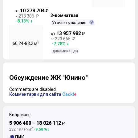
10 378 704
от
₽
3-комнатная
~ 213 306 ₽
-8.13%
Уточнить наличие
динамика цен
13 957 982
от
₽
~ 223 665 ₽
2
60,24-83,2 м
-7.78%
динамика цен
Обсуждение ЖК "Юнино"
Comments are disabled
Комментарии для сайта
Cackl
e
Квартиры:
5 906 400
18 026 112
—
₽
2
232 197 ₽/м
-8.58 %
ПИК