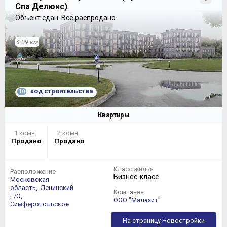
Спа Делюкс)
Объект сдан.
Всё распродано.
4.09 км
ход строительства
10
Квартиры
1 комн.
2 комн.
Продано
Продано
Класс жилья
Расположение
Бизнес-класс
Московская
область,
Ленинский
Компания
Г/О,
ООО "Малахит"
Симферопольское
На страницу Новостройки