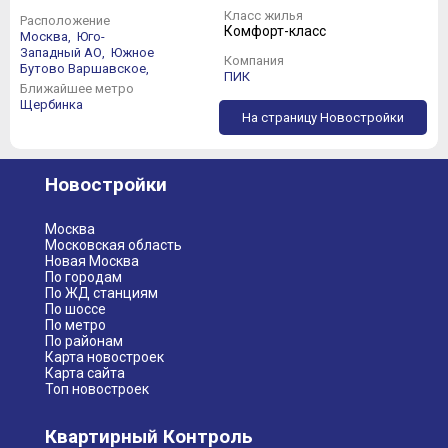
Класс жилья
Расположение
Комфорт-класс
Москва,
Юго-
Западный АО,
Южное
Компания
Бутово
Варшавское,
ПИК
Ближайшее метро
Щербинка
На страницу Новостройки
Новостройки
Москва
Московская область
Новая Москва
По городам
По ЖД станциям
По шоссе
По метро
По районам
Карта новостроек
Карта сайта
Топ новостроек
Квартирный Контроль