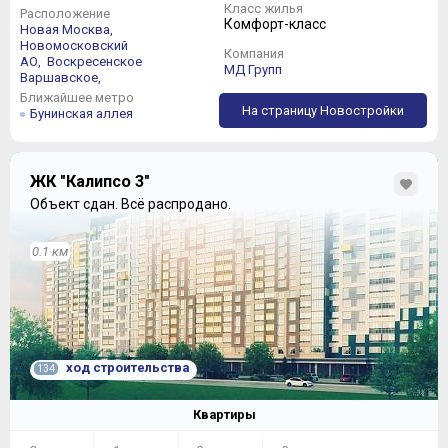
Класс жилья
Расположение
Комфорт-класс
Новая Москва,
Новомосковский
Компания
АО,
Воскресенское
МД Групп
Варшавское,
Ближайшее метро
На страницу Новостройки
Бунинская аллея
ЖК "Калипсо 3"
Объект сдан.
Всё распродано.
0.1 км
ход строительства
134
Квартиры