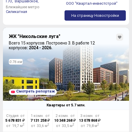
Г/О,
Варшавское,
ООО "Квартал-инвестстрой"
Ближайшее метро
Силикатная
На страницу Новостройки
ЖК "Никольские луга"
Всего 15 корпусов.
Построено 3.
В работе 12
корпусов
: 2024 - 2026.
0.76 км
Смотреть репортаж
Квартиры от
5.7
млн.
Студия от
1 комн. от
2 комн. от
3 комн. от
5 678 831
₽
7 131 258
₽
10 348 268
₽
13 078 868
₽
2
2
2
2
от 19,7 м
от 33,6 м
от 33,5 м
от 79,8 м