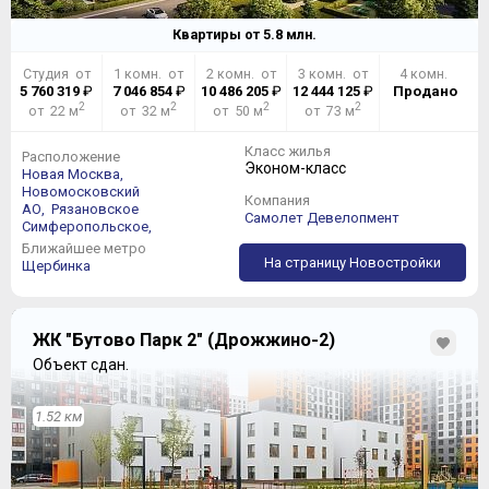
Квартиры от
5.8
млн.
Студия от
1 комн. от
2 комн. от
3 комн. от
4 комн.
5 760 319
₽
7 046 854
₽
10 486 205
₽
12 444 125
₽
Продано
2
2
2
2
от 22 м
от 32 м
от 50 м
от 73 м
Класс жилья
Расположение
Эконом-класс
Новая Москва,
Новомосковский
Компания
АО,
Рязановское
Самолет Девелопмент
Симферопольское,
Ближайшее метро
На страницу Новостройки
Щербинка
ЖК "Бутово Парк 2" (Дрожжино-2)
Объект сдан.
1.52 км