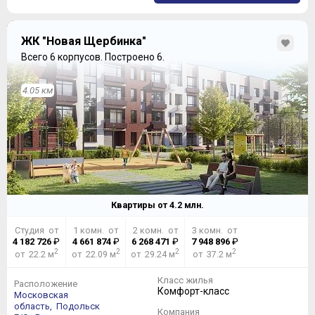
ЖК "Новая Щербинка"
Всего 6 корпусов.
Построено 6.
4.05 км
Квартиры от
4.2
млн.
Студия от
1 комн. от
2 комн. от
3 комн. от
4 182 726
₽
4 661 874
₽
6 268 471
₽
7 948 896
₽
2
2
2
2
от 22.2 м
от 22.09 м
от 29.24 м
от 37.2 м
Класс жилья
Расположение
Комфорт-класс
Московская
область,
Подольск
Компания