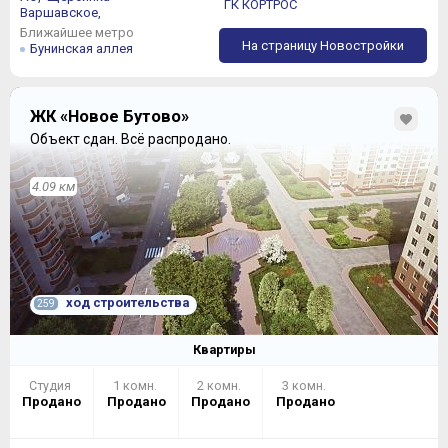
ГК КОРТРОС
Варшавское,
Ближайшее метро
На страницу Новостройки
Бунинская аллея
ЖК «Новое Бутово»
Объект сдан.
Всё распродано.
4.09 км
ход строительства
259
Квартиры
Студия
1 комн.
2 комн.
3 комн.
Продано
Продано
Продано
Продано