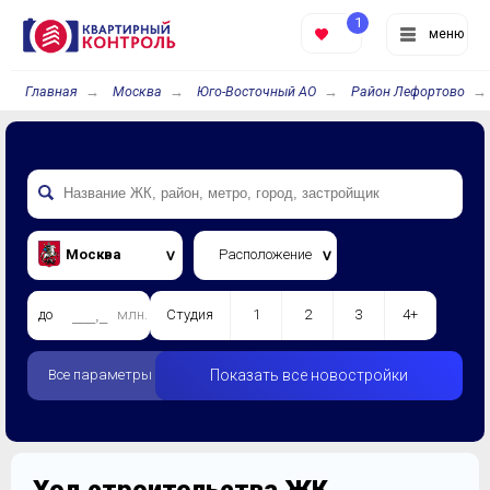
1
меню
Главная
Москва
Юго-Восточный АО
Район Лефортово
Москва
Расположение
до
млн.
Студия
1
2
3
4+
Все параметры
Показать все новостройки