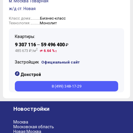
м. Москва Товарная
10
ж/д ст. Новая
11
12
Бизнес-класс
Класс дома:
Монолит
Технология:
13
14
15
Квартиры:
16
9 307 116
59 496 400
—
₽
17
2
485 673 ₽/м
+ 6.64 %
18
19
Застройщик
Официальный сайт
20
21
Донстрой
22
8 (499) 348-17-29
23
24
25
Новостройки
Москва
Московская область
Новая Москва