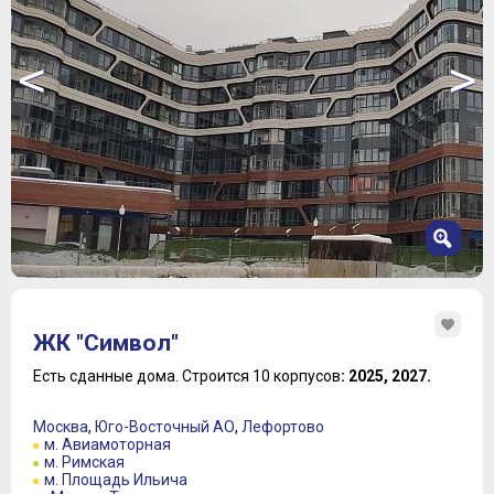
<
>
1
2
ЖК "Символ"
3
4
Есть сданные дома.
Строится 10 корпусов
: 2025, 2027.
5
6
Москва
,
Юго-Восточный АО
,
Лефортово
7
м. Авиамоторная
м. Римская
8
м. Площадь Ильича
9