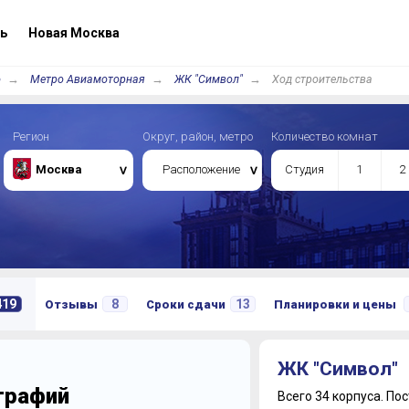
ь
Новая Москва
о
Метро Авиамоторная
ЖК "Символ"
Ход строительства
Регион
Округ, район, метро
Количество комнат
Москва
Расположение
Студия
1
2
419
8
13
Отзывы
Сроки сдачи
Планировки и цены
ЖК "Символ"
ографий
Всего 34 корпуса.
Пос