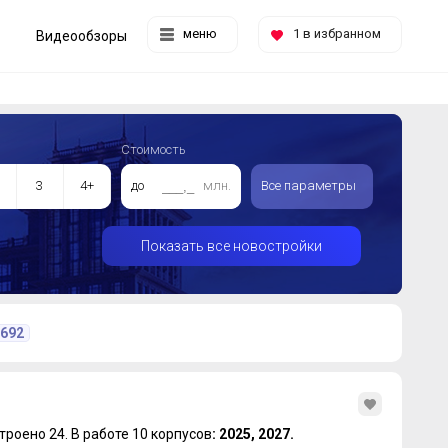
меню
1
в избранном
Видеообзоры
Стоимость
3
4+
до
млн.
Все параметры
Показать все новостройки
692
троено 24.
В работе 10 корпусов
: 2025, 2027.