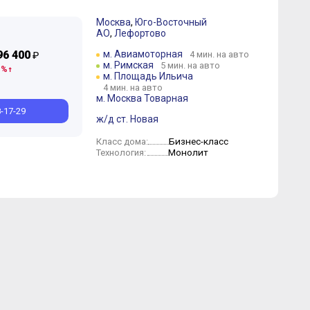
Москва
,
Юго-Восточный
АО
,
Лефортово
Октябрь
Сентябрь
Сентябрь
Август
Август
Июль
Июль
Июнь
Июнь
Апрель
Апрель
Март
Март
Февраль
Январь
96 400
м. Авиамоторная
4 мин. на авто
₽
м. Римская
5 мин. на авто
 %
м. Площадь Ильича
4 мин. на авто
м. Москва Товарная
8-17-29
ж/д ст. Новая
Бизнес-класс
Класс дома:
Монолит
Технология: