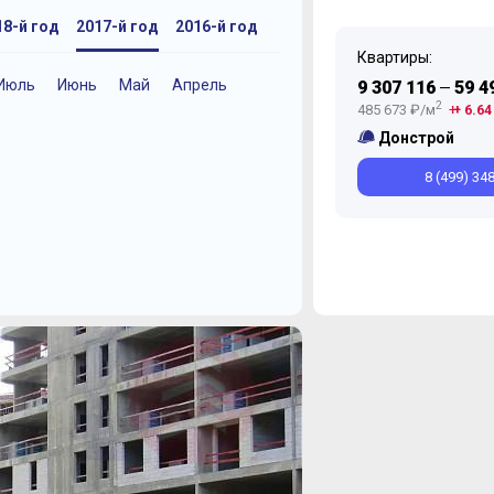
18-й год
2017-й год
2016-й год
Квартиры:
Июль
Июнь
Май
Апрель
Апрель
Январь
Октябрь
Декабрь
Декабрь
Декабрь
Ноябрь
Ноябрь
Ноябрь
9 307 116
59 4
—
Январь
2
485 673 ₽/м
+ 6.64
Донстрой
8 (499) 34