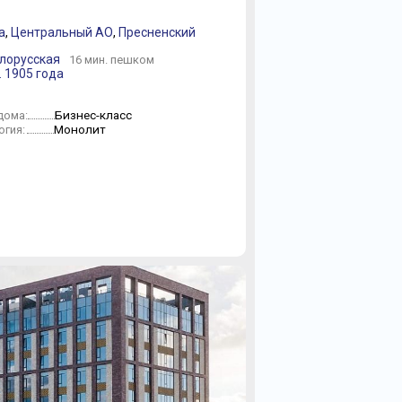
а
,
Центральный АО
,
Пресненский
елорусская
16 мин. пешком
. 1905 года
Бизнес-класс
дома:
Монолит
огия: