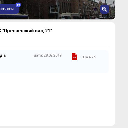
19
оотчеты
"Пресненский вал, 21"
д в
дата: 28.02.2019
834.4 кб