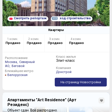
Смотреть репортаж
ход строительства
172
Квартиры
1 комн.
2 комн.
3 комн.
4 комн.
Продано
Продано
Продано
Продано
Класс жилья
Расположение
Элит-класс
Москва,
Северный
АО,
Беговой
Компания
Ближайшее метро
Донстрой
Белорусская
На страницу Новостройки
Апартаменты "Art Residence" (Арт
Резиденс)
Объект сдан.
Всё распродано.