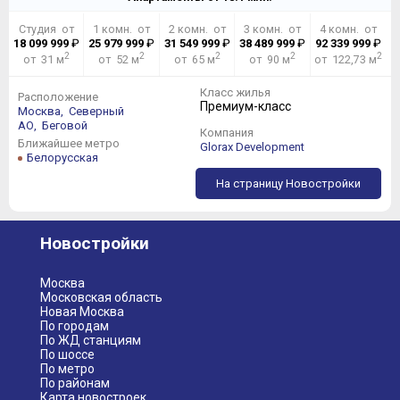
Студия от
1 комн. от
2 комн. от
3 комн. от
4 комн. от
18 099 999
₽
25 979 999
₽
31 549 999
₽
38 489 999
₽
92 339 999
₽
2
2
2
2
2
от 31 м
от 52 м
от 65 м
от 90 м
от 122,73 м
Класс жилья
Расположение
Премиум-класс
Москва,
Северный
АО,
Беговой
Компания
Ближайшее метро
Glorax Development
Белорусская
На страницу Новостройки
Новостройки
Москва
Московская область
Новая Москва
По городам
По ЖД станциям
По шоссе
По метро
По районам
Карта новостроек