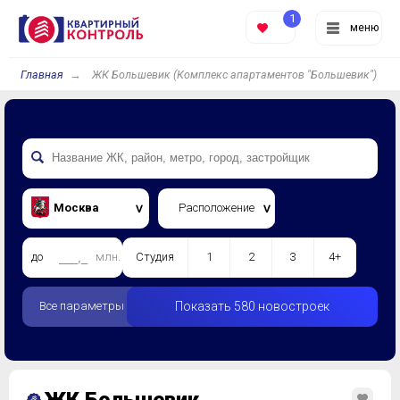
1
меню
Главная
ЖК Большевик (Комплекс апартаментов "Большевик")
Москва
Расположение
до
млн.
Студия
1
2
3
4+
Все параметры
Показать 580 новостроек