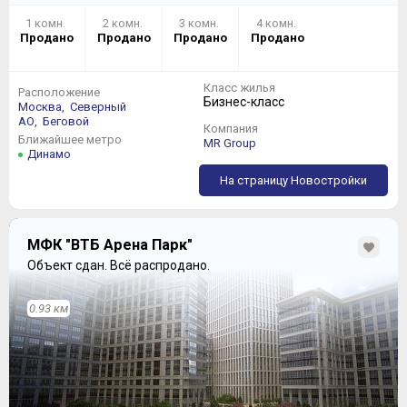
1 комн.
2 комн.
3 комн.
4 комн.
Продано
Продано
Продано
Продано
Класс жилья
Расположение
Бизнес-класс
Москва,
Северный
АО,
Беговой
Компания
Ближайшее метро
MR Group
Динамо
На страницу Новостройки
МФК "ВТБ Арена Парк"
Объект сдан.
Всё распродано.
0.93 км