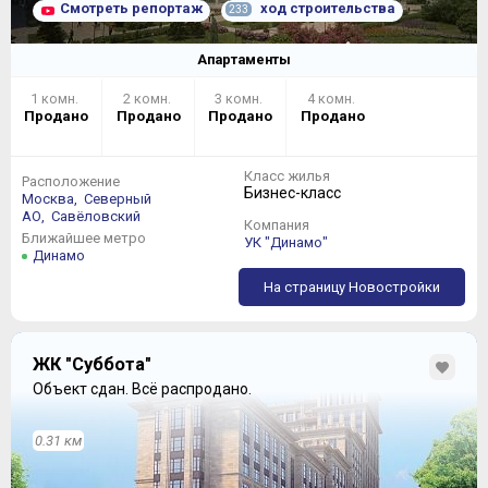
Смотреть репортаж
ход строительства
233
Апартаменты
1 комн.
2 комн.
3 комн.
4 комн.
Продано
Продано
Продано
Продано
Класс жилья
Расположение
Бизнес-класс
Москва,
Северный
АО,
Савёловский
Компания
Ближайшее метро
УК "Динамо"
Динамо
На страницу Новостройки
ЖК "Суббота"
Объект сдан.
Всё распродано.
0.31 км