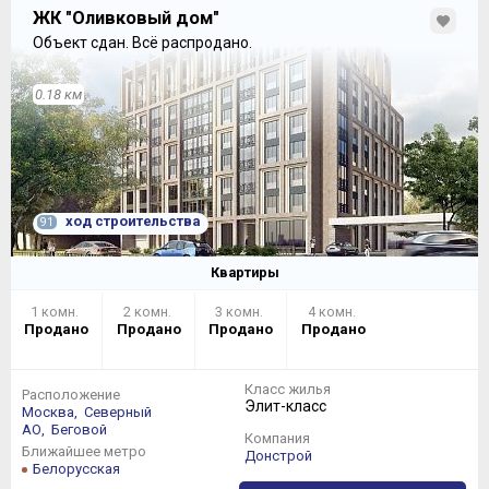
ЖК "Оливковый дом"
Объект сдан.
Всё распродано.
0.18 км
ход строительства
91
Квартиры
1 комн.
2 комн.
3 комн.
4 комн.
Продано
Продано
Продано
Продано
Класс жилья
Расположение
Элит-класс
Москва,
Северный
АО,
Беговой
Компания
Ближайшее метро
Донстрой
Белорусская