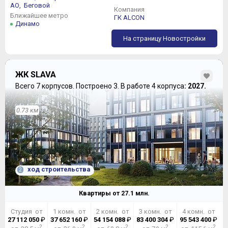
АО,
Беговой
Компания
Ближайшее метро
ГК ALCON
Динамо
На страницу Новостройки
ЖК SLAVA
Всего 7 корпусов.
Построено 3.
В работе 4 корпуса
: 2027.
0.73 км
ход строительства
2
Квартиры от
27.1
млн.
Студия от
1 комн. от
2 комн. от
3 комн. от
4 комн. от
27 112 050
₽
37 652 160
₽
54 154 088
₽
83 400 304
₽
95 543 400
₽
2
2
2
2
2