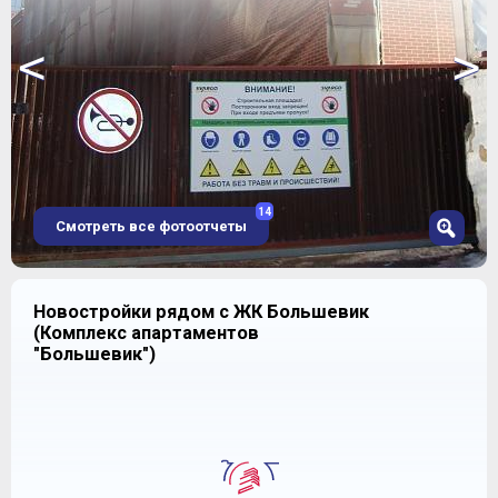
<
>
14
Смотреть все фотоотчеты
1
Новостройки рядом с ЖК Большевик
2
(Комплекс апартаментов
3
"Большевик")
4
5
6
7