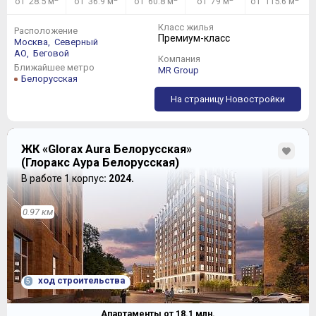
от 28.5 м
от 36.9 м
от 60.8 м
от 79 м
от 115.6 м
Класс жилья
Расположение
Премиум-класс
Москва,
Северный
АО,
Беговой
Компания
Ближайшее метро
MR Group
Белорусская
На страницу Новостройки
ЖК «Glorax Aura Белорусская»
(Глоракс Аура Белорусская)
В работе 1 корпус
: 2024.
0.97 км
ход строительства
5
Апартаменты от
18.1
млн.