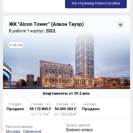
На страницу Новостройки
ЖК "Alcon Tower" (Алкон Тауэр)
В работе 1 корпус
: 2022.
0.46 км
Апартаменты от
39.2
млн.
Студия
2 комн. от
3 комн. от
4 комн.
Продано
39 172 803
₽
54 009 203
₽
Продано
2
2
от 71.1 м
от 122,28 м
Класс жилья
Расположение
Бизнес-класс
Москва,
Северный