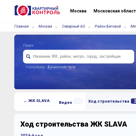
Москва
Московская област
Главная
Москва
Северный АО
Район Беговой
Ме
Поиск
Например:
Бунинские луга
← ЖК SLAVA
Ход строительства
Видео
Ход строительства ЖК SLAVA
2024-й год