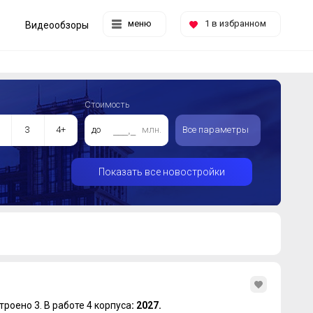
меню
1
в избранном
Видеообзоры
Стоимость
3
4+
до
млн.
Все параметры
Показать все новостройки
троено 3.
В работе 4 корпуса
: 2027.