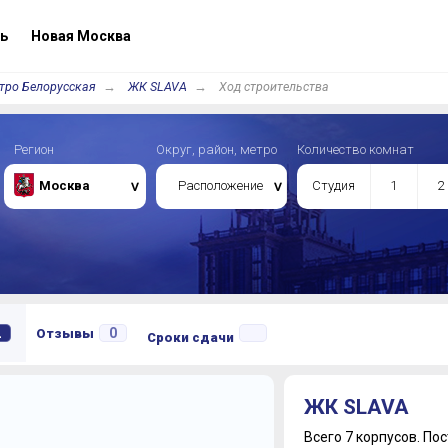
ь
Новая Москва
тро Белорусская
ЖК SLAVA
Ход строительства
Регион
Округ, район, метро
Количество комнат
Москва
Расположение
Студия
1
2
2
0
Отзывы
Сроки сдачи
ЖК SLAVA
Всего 7 корпусов.
Пос