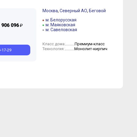
Москва
,
Северный АО
,
Беговой
м. Белорусская
 906 096
м. Маяковская
₽
м. Савеловская
Премиум-класс
Класс дома:
Монолит-кирпич
Технология:
8-17-29