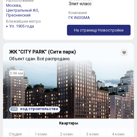
Расположение
Элит-класс
Москва,
Центральный АО,
Компания
Пресненский
ГК INSIGMA
Ближайшее метро
Ул. 1905 года
На страницу Новостройки
ЖК "CITY PARK" (Сити парк)
Объект сдан.
Всё распродано.
0.96 км
ход строительства
205
Квартиры
Студия
1 комн.
2 комн.
3 комн.
4 комн.