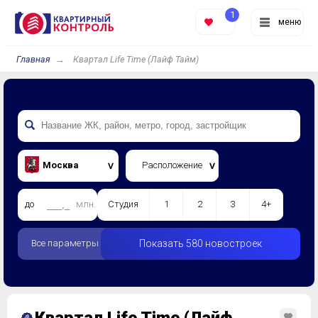
1
меню
Главная
Квартал Life Time (Лайф Тайм)
Москва
Расположение
до
млн.
Студия
1
2
3
4+
Все параметры
Показать 580 новостроек