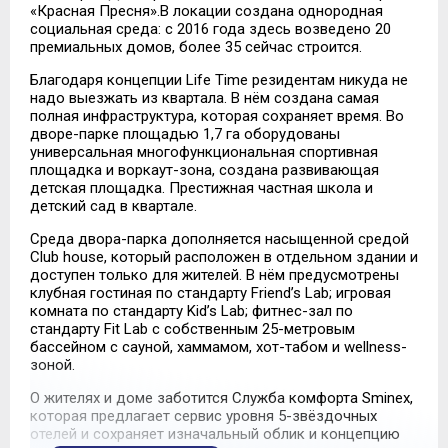
«Красная Пресня».В локации создана однородная
социальная среда: с 2016 года здесь возведено 20
премиальных домов, более 35 сейчас строится.
Благодаря концепции Life Time резидентам никуда не
надо выезжать из квартала. В нём создана самая
полная инфраструктура, которая сохраняет время. Во
дворе-парке площадью 1,7 га оборудованы
универсальная многофункциональная спортивная
площадка и воркаут-зона, создана развивающая
детская площадка. Престижная частная школа и
детский сад в квартале.
Среда двора-парка дополняется насыщенной средой
Club house, который расположен в отдельном здании и
доступен только для жителей. В нём предусмотрены
клубная гостиная по стандарту Friend’s Lab; игровая
комната по стандарту Kid’s Lab; фитнес-зал по
стандарту Fit Lab с собственным 25-метровым
бассейном с сауной, хаммамом, хот-табом и wellness-
зоной.
О жителях и доме заботится Служба комфорта Smineх,
которая предлагает сервис уровня 5-звёздочных
отелей и сохраняет изначальный облик и концепцию