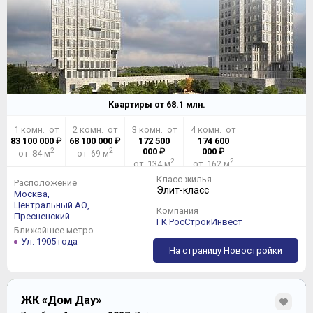
Квартиры от
68.1
млн.
1 комн. от
2 комн. от
3 комн. от
4 комн. от
83 100 000
₽
68 100 000
₽
172 500
174 600
2
2
000
₽
000
₽
от 84 м
от 69 м
2
2
от 134 м
от 162 м
Класс жилья
Расположение
Элит-класс
Москва,
Центральный АО,
Компания
Пресненский
ГК РосСтройИнвест
Ближайшее метро
Ул. 1905 года
На страницу Новостройки
ЖК «Дом Дау»