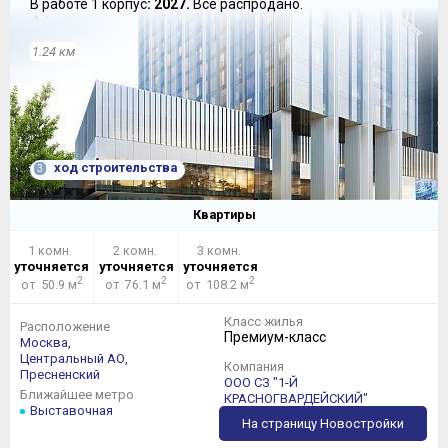
В работе 1 корпус
: 2027.
Всё распродано.
1.24 км
ход строительства
3
Квартиры
1 комн.
2 комн.
3 комн.
уточняется
уточняется
уточняется
2
2
2
от 50.9 м
от 76.1 м
от 108.2 м
Класс жилья
Расположение
Премиум-класс
Москва,
Центральный АО,
Компания
Пресненский
ООО СЗ "1-Й
Ближайшее метро
КРАСНОГВАРДЕЙСКИЙ"
Выставочная
На страницу Новостройки