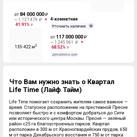
84 000 000
от
₽
4-комнатная
~ 1 127 479 ₽
41.91%
Уточнить наличие
динамика цен
117 000 000
от
₽
~ 1 245 961 ₽
2
135-422 м
68.52%
динамика цен
Что Вам нужно знать о Квартал
Life Time (Лайф Тайм)
Life Time помогает сохранить жителям самое важное —
время. Статусное расположение на престижной Пресне
позволяет быстро и с комфортом добраться до Сити
или исторического центра Москвы. Пресня — зелёный
район с25 га благоустроенных парков. Квартал
расположен в 300 м от Красногвардейских прудов, 650
м от парка Декабрьского восстания и 750 м от парка