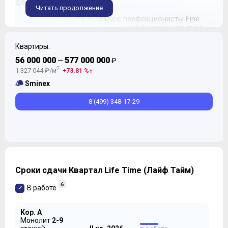
дома.
Читать продолжение
Девелопер проекта — Sminex, перфекционисты Fine
Development. Компания обладает 24-летним опытом
строительства жилой и коммерческой недвижимости,
создаёт комфортную и престижную среду. В 2022 году
Квартиры:
Sminex приобрёл девелопера «Интеко», в 2024 году —
56 000 000
577 000 000
—
₽
Ingrad.
2
1 327 044 ₽/м
73.81 %
Sminex
8 (499) 348-17-29
Сроки сдачи Квартал Life Time (Лайф Тайм)
6
В работе
Кор. A
Монолит
2-9