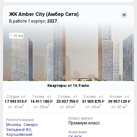
ЖК Amber City (Амбер Сити)
В работе 1 корпус
: 2027.
1.16 км
Квартиры от
16.9
млн.
Студия от
1 комн. от
2 комн. от
3 комн. от
4 комн. от
17 993 010
₽
16 911 180
₽
23 037 750
₽
31 903 875
₽
39 957 125
₽
2
2
2
2
2
от 33 м
от 28 м
от 44 м
от 68 м
от 87 м
Класс жилья
Расположение
Премиум-класс
Москва,
Северо-
Западный АО,
Компания
Хорошёвский
ГК ФСК