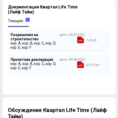
1
Документация Квартал Life Time
2
(Лайф Тайм)
3
4
2
Текущие
5
6
Разрешение на
дата: 05.05.2022
7
строительство
1.8 mб
кор. A, кор. B, кор. C, кор. D,
кор. E, кор. F
Проектная декларация
дата: 09.08.2022
кор. A, кор. B, кор. C, кор. D,
617.5 кб
кор. E, кор. F
Обсуждение Квартал Life Time (Лайф
Тайм)