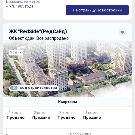
Ближайшее метро
Ул. 1905 года
На страницу Новостройки
ЖК "RedSide"(РедСайд)
Объект сдан.
Всё распродано.
0.16 км
ход строительства
102
Квартиры
1 комн.
2 комн.
3 комн.
4 комн.
Продано
Продано
Продано
Продано
Класс жилья