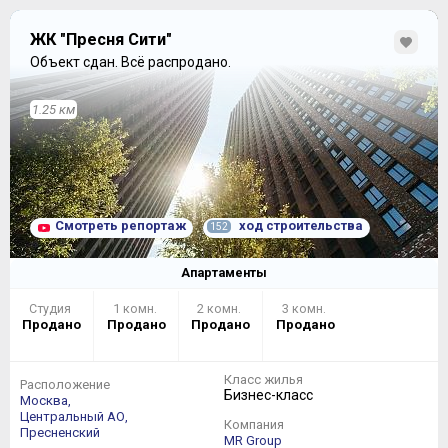
ЖК "Пресня Сити"
Объект сдан.
Всё распродано.
1.25 км
Смотреть репортаж
ход строительства
152
Апартаменты
Студия
1 комн.
2 комн.
3 комн.
Продано
Продано
Продано
Продано
Класс жилья
Расположение
Бизнес-класс
Москва,
Центральный АО,
Компания
Пресненский
MR Group