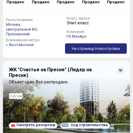
Продано
Продано
Продано
Продано
Продано
Класс жилья
Расположение
Элит-класс
Москва,
Центральный АО,
Компания
Пресненский
ГК МонАрх
Ближайшее метро
Выставочная
На страницу Новостройки
ЖК "Счастье на Пресне" (Лидер на
Пресне)
Объект сдан.
Всё распродано.
0.42 км
Смотреть репортаж
ход строительства
129