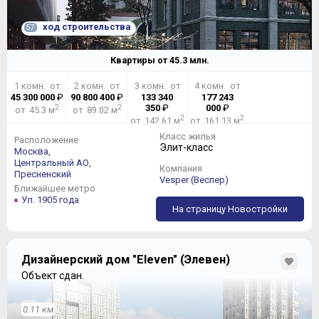
ход строительства
57
Квартиры от
45.3
млн.
1 комн. от
2 комн. от
3 комн. от
4 комн. от
45 300 000
₽
90 800 400
₽
133 340
177 243
2
2
350
₽
000
₽
от 45.3 м
от 89.02 м
2
2
от 142.61 м
от 161.13 м
Класс жилья
Расположение
Элит-класс
Москва,
Центральный АО,
Компания
Пресненский
Vesper (Веспер)
Ближайшее метро
Ул. 1905 года
На страницу Новостройки
Дизайнерский дом "Eleven" (Элевен)
Объект сдан.
0.11 км