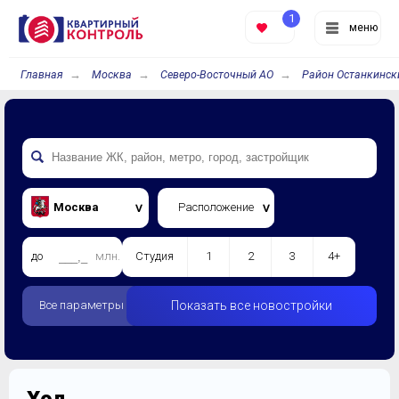
1
меню
Главная
Москва
Северо-Восточный АО
Район Останкинск
Москва
Расположение
до
млн.
Студия
1
2
3
4+
Все параметры
Показать все новостройки