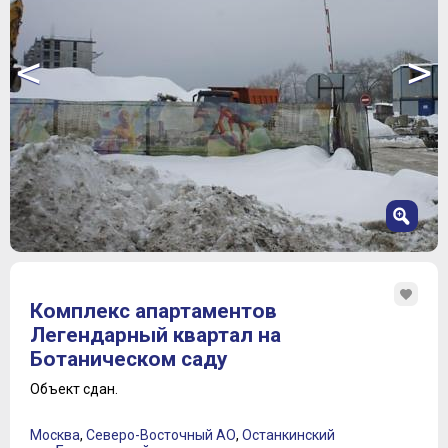
<
>
1
2
Комплекс апартаментов
3
Легендарный квартал на
4
Ботаническом саду
5
6
Объект сдан.
7
8
Москва
,
Северо-Восточный АО
,
Останкинский