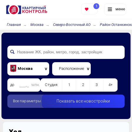
1
меню
Главная
Москва
Северо-Восточный АО
Район Останкинск
Москва
Расположение
до
млн.
Студия
1
2
3
4+
Все параметры
Показать все новостройки