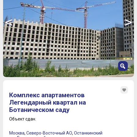
<
>
1
2
Комплекс апартаментов
3
Легендарный квартал на
4
Ботаническом саду
5
6
Объект сдан.
7
Москва
,
Северо-Восточный АО
,
Останкинский