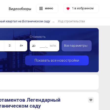
меню
1
в избранном
Видеообзоры
ый квартал на Ботаническом саду
Ход строительства
Стоимость
3
4+
до
млн.
Все параметры
Показать все новостройки
ртаментов Легендарный
таническом саду