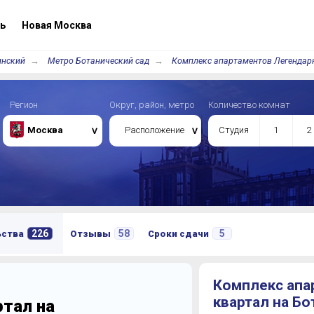
ь
Новая Москва
инский
Метро Ботанический сад
Комплекс апартаментов Легендарн
Регион
Округ, район, метро
Количество комнат
Москва
Расположение
Студия
1
2
226
58
5
ьства
Отзывы
Сроки сдачи
Комплекс апа
квартал на Бо
тал на