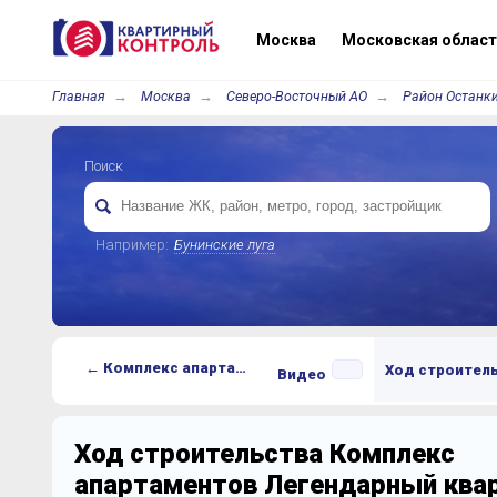
Москва
Московская област
Главная
Москва
Северо-Восточный АО
Район Останк
Поиск
Например:
Бунинские луга
← Комплекс апартаментов Легендарный квартал на Ботаническом саду
Ход строител
Видео
Ход строительства Комплекс
апартаментов Легендарный квар