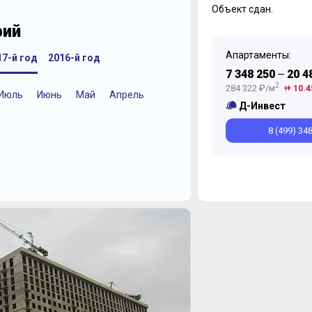
Объект сдан.
фий
Апартаменты:
17-й год
2016-й год
7 348 250
20 4
—
2
284 322 ₽/м
+ 10.4
Июль
Июнь
Май
Апрель
Июнь
Апрель
Октябрь
Декабрь
Декабрь
Апрель
Июль
Июнь
Октябрь
М
М
Д-Инвест
8 (499) 34