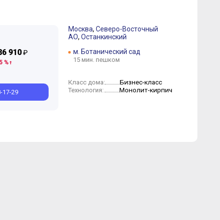
Москва
,
Северо-Восточный
АО
,
Останкинский
86 910
м. Ботанический сад
₽
15 мин. пешком
5 %
ай
ай
Ноябрь
Апрель
Март
Май
Февраль
Март
Февраль
Январь
Бизнес-класс
Класс дома:
Монолит-кирпич
Технология:
8-17-29