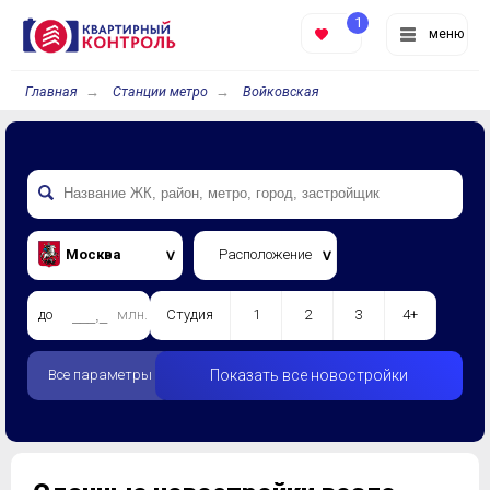
1
меню
Главная
Станции метро
Войковская
Москва
Расположение
до
млн.
Студия
1
2
3
4+
Все параметры
Показать все новостройки