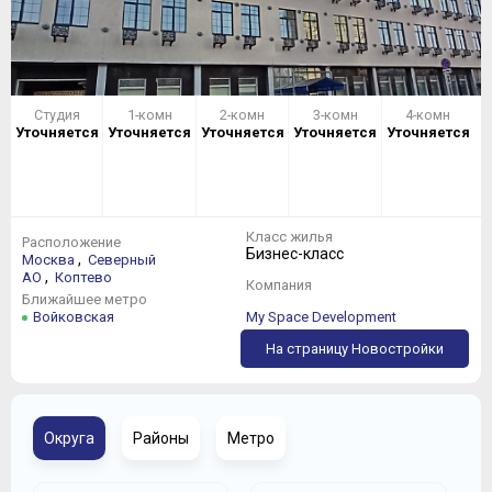
Студия
1-комн
2-комн
3-комн
4-комн
Уточняется
Уточняется
Уточняется
Уточняется
Уточняется
Класс жилья
Расположение
Бизнес-класс
,
Москва
Северный
,
АО
Коптево
Компания
Ближайшее метро
Войковская
My Space Development
На страницу Новостройки
Округа
Районы
Метро