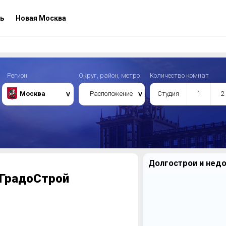
ь
Новая Москва
Регион
Округ, район, метро
Количество комнат
Москва
Расположение
Студия
1
2
Долгострои и недо
вГрадоСтрой