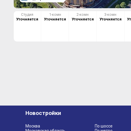
Студия
1-комн
2-комн
3-комн
Уточняется
Уточняется
Уточняется
Уточняется
У
Новостройки
Москва
По шоссе
Московская область
По метро