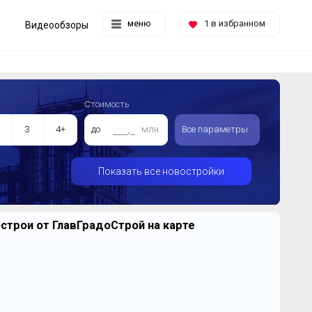
меню
1
в избранном
Видеообзоры
Стоимость
3
4+
до
млн.
Все параметры
Показать все новостройки
строи от ГлавГрадоСтрой на карте