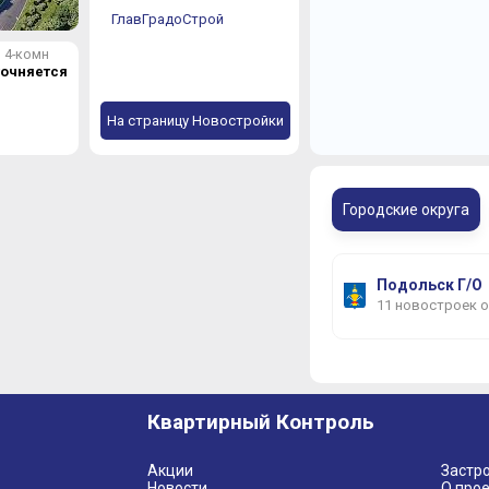
ГлавГрадоСтрой
4-комн
точняется
На страницу Новостройки
Городские округа
Подольск Г/О
11 новостроек 
Квартирный Контроль
Акции
Застр
Новости
О прое