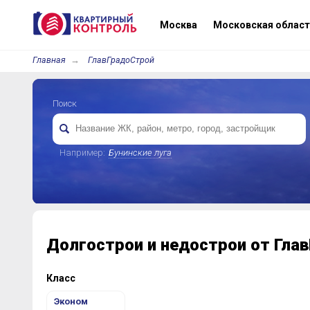
Москва
Московская област
Главная
ГлавГрадоСтрой
Поиск
Например:
Бунинские луга
Долгострои и недострои от Гла
Класс
Эконом