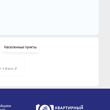
Населенные пункты
от
1.5
млн. ₽
ойщики
кте