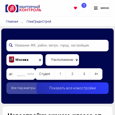
1
меню
Главная
ГлавГрадоСтрой
Москва
Расположение
до
млн.
Студия
1
2
3
4+
Все параметры
Показать все новостройки