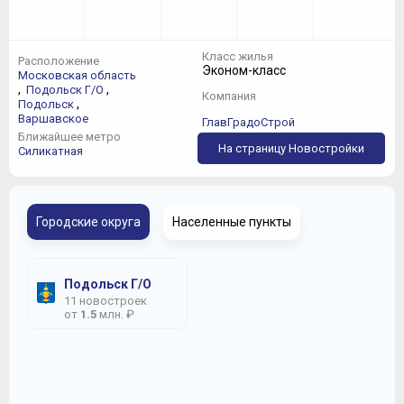
Класс жилья
Расположение
Эконом-класс
Московская область
,
,
Подольск Г/О
Компания
,
Подольск
Варшавское
ГлавГрадоСтрой
Ближайшее метро
На страницу Новостройки
Силикатная
Городские округа
Населенные пункты
Подольск Г/О
11 новостроек
от
1.5
млн. ₽