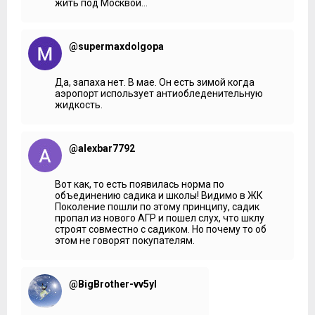
жить под Москвой...
правилам будут в одном здании.
Мария Фёдорова:
Вместимость, какая?
Ирина Михайлова:
Более трехсот предусмотрено
@supermaxdolgopa
учеников.
Мария Фёдорова:
В общем?
Да, запаха нет. В мае. Он есть зимой когда
аэропорт использует антиобледенительную
Ирина Михайлова:
Да. Собственная парковочная
жидкость.
площадка, многоуровневый пятиэтажный паркинг.
***
@alexbar7792
Планируется, что территория комплекса будет огорожена
и оборудована системой контроля доступа. На въезде
установят шлагбаум. Въездная группа окажется рядом с
Вот как, то есть появилась норма по
офисом продаж, и ожидается, что подъездная дорога
объединению садика и школы! Видимо в ЖК
будет расширена.
Поколение пошли по этому принципу, садик
пропал из нового АГР и пошел слух, что шклу
***
строят совместно с садиком. Но почему то об
Мария Фёдорова:
Дома с улучшенными видовыми
этом не говорят покупателям.
характеристиками, в них цена отличается от тех, которые
будут дальше расположены от береговой линии?
Ирина Михайлова:
По ценовой категории отличий нет. На
@BigBrother-vv5yl
данный момент реализуется первый корпус, он продается
без отделки. Квартиры с черновой отделкой и вы можете