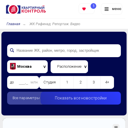
1
меню
Главная
ЖК Рафинад. Репортаж. Видео
Москва
Расположение
до
млн.
Студия
1
2
3
4+
Все параметры
Показать все новостройки