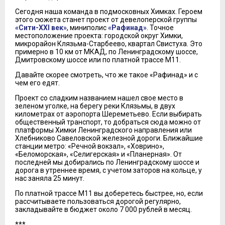
Сегодня наша команда в подмосковных Химках. Героем
этого сюжета станет проект от девелоперской группы
«Сити-XXI век»
, миниполис
«Рафинад»
. Точное
местоположение проекта: городской округ Химки,
микрорайон Клязьма-Старбеево, квартал Свистуха. Это
примерно в 10 км от МКАД, по Ленинградскому шоссе,
Дмитровскому шоссе или по платной трассе М11.
Давайте скорее смотреть, что же такое «Рафинад» и с
чем его едят.
Проект со сладким названием нашел свое место в
зеленом уголке, на берегу реки Клязьмы, в двух
километрах от аэропорта Шереметьево. Если выбирать
общественный транспорт, то добраться сюда можно от
платформы Химки Ленинградского направления или
Хлебниково Савеловской железной дороги. Ближайшие
станции метро: «Речной вокзал», «Ховрино»,
«Беломорская», «Селигерская» и «Планерная». От
последней мы добирались по Ленинградскому шоссе и
дорога в утреннее время, с учетом заторов на кольце, у
нас заняла 25 минут.
По платной трассе М11 вы доберетесь быстрее, но, если
рассчитываете пользоваться дорогой регулярно,
закладывайте в бюджет около 7 000 рублей в месяц.
***