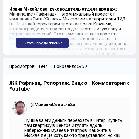
Ирина Михайлова, руководитель отдела продаж:
Миниполис «Рафинад» – это уникальный проект от
компании «Сити-XXI век». Мы строим на территории 12,9
Га. По нашей территории протекает река Клязьма,
которая разделяет проект на две части: жилую зону и
остров развлечений. Это изюминка нашего проекта.
Здесь будет сосредоточена вся активность нашего
Читать продолжение
миниполиса: детские площадки, игровые площадки, зона
барбекю, собственная набережная. Жилая зона состоит
из 11 корпусов. Предусмотрено строительство двух
очередей. Первая очередь – это шесть корпусов,
монолитные, с вентилируемым фасадом. Во второй
Просмотров:
11944
Понравилось:
57
очереди 5 корпусов.
Мария Фёдорова:
Что включает в себя первая очередь?
ЖК Рафинад. Репортаж. Видео - Комментарии с
Ирина Михайлова:
Первая очередь включает в себя
YouTube
корпуса 1, 6, 5, 4, 10 и 11. На текущий момент мы
реализуем четыре дома. Предусмотрены корпуса как с
полной отделкой под ключ, так и без отделки. На
@МаксимСедов-и2я
территории предусмотрено строительство детского
дошкольного учреждения и начальной школы.
Лучше за эти деньги переехать в Питер. Купить
Мария Фёдорова:
В одном здании?
там квартиру в центре и гулять вдоль
набережных музеев и театров. Как жить в
Ирина Михайлова:
Да. По новым нормам идет
Москве я ещё хоть как-то представляю, но как
объединение детских садов и начальных школ. По всем