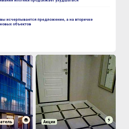
ивания ипотеки продолжает ухудшаться
вы исчерпывается предложение, а на вторичке
 новых объектов
патель
Акции