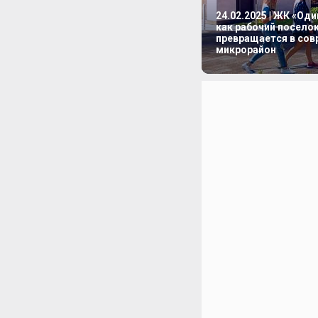
24.02.2025 | ЖК «Од
как рабочий посело
матривать только вместе с
превращается в со
нимум. Лоджии тоже нет.
микрорайон
ариант по метражу и планировке
азве что помещение здесь
етров, небольшая кухня и скромная
жилое пространство. Прибавим сюда 3
е место, например. По-моему, это
позволить просторное жильё.
. Но на 1–2 метра усыхает жилая
Самые компактные отличаются от
ремя метрами. Принцип организации
ожно назвать евродвушками. Единое
 квадрата тёплой лоджии. На спальню
остаточно.
ит через спальню. Все помещения
ти на метр.
пу евро, 43, 50 и почти 53 метра.