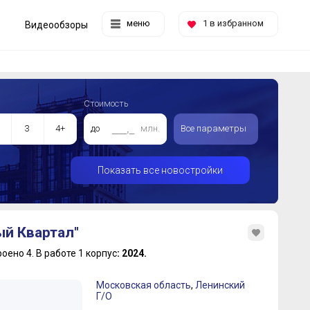
меню
1
в избранном
Видеообзоры
Стоимость
3
4+
до
млн.
Все параметры
Показать все новостройки
ый Квартал"
роено 4.
В работе 1 корпус
: 2024.
Московская область
,
Ленинский
Г/О