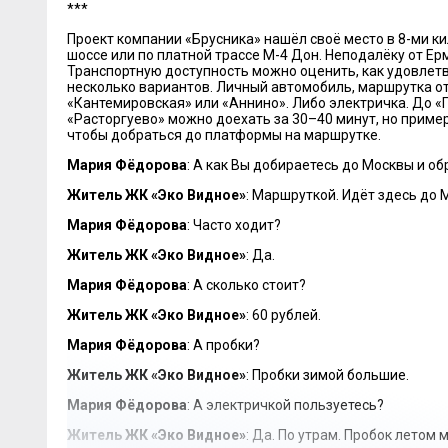
***
Проект компании «Брусника» нашёл своё место в 8-ми 
шоссе или по платной трассе М-4 Дон. Неподалёку от Ер
Транспортную доступность можно оценить, как удовлетво
несколько вариантов. Личный автомобиль, маршрутка о
«Кантемировская» или «Аннино». Либо электричка. До «
«Расторгуево» можно доехать за 30–40 минут, но приме
чтобы добраться до платформы на маршрутке.
Мария Фёдорова
: А как Вы добираетесь до Москвы и об
Житель ЖК «Эко Видное»
: Маршруткой. Идёт здесь до 
Мария Фёдорова
: Часто ходит?
Житель ЖК «Эко Видное»
: Да.
Мария Фёдорова
: А сколько стоит?
Житель ЖК «Эко Видное»
: 60 рублей.
Мария Фёдорова
: А пробки?
Житель ЖК «Эко Видное»
: Пробки зимой большие.
Мария Фёдорова
: А электричкой пользуетесь?
Житель ЖК «Эко Видное»
: Да. По утрам. Пробок летом 