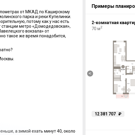
Примеры планиро
километрах от МКАД по Каширскому
молинского парка и реки Купелинки.
рительную, потому как у нас есть
3-комнатная квартира
2-комнатная кварти
т станции метро «Домодедовская»,
2
2
82 м
70 м
Павелецкого вокзала» от
рно такое же время понадобится,
ратно?
Москвы.
<
14 163 690
₽
12 381 707
₽
меньше, а зимой ехать минут 40, около