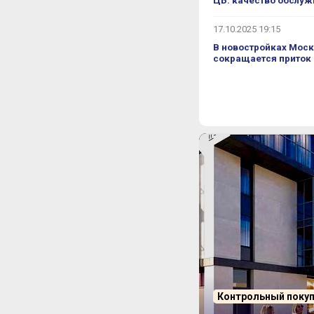
ЦБ: качество обслуж
телю было удобно.
ст будет?
17.10.2025 19:15
В новостройках Моск
ношение было близко к 1:1. Я не
сокращается приток
 стремимся.
тому что многоуровневый паркинг
аться какая экономическая ситуация
ого, что на уровне 400–500 тыс. Если
ктурное бюро Levs, это голландцы.
ты, которые они же проектировали в
таем с другим архитектурным бюро в
ский опыт и перекладывать его уже
ные решения с большими кухнями-
. То есть очень много положительных
о.
т.
Контрольный поку