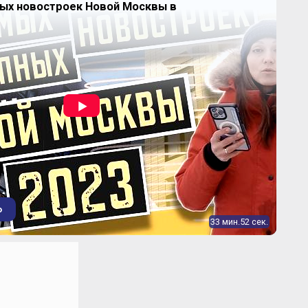
ных новостроек Новой Москвы в
~ 173 534 ₽
1.31%
2
78-171 м
динамика цен
24 840 000
от
₽
~ 125 772 ₽
2
197-198 м
динамика цен
тал"
о
33 мин.52 сек.