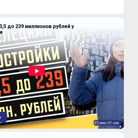
3,5 до 239 миллионов рублей у
5 440 000
от
₽
я
~ 244 340 ₽
2
19-34 м
динамика цен
7 790 000
от
₽
~ 182 167 ₽
-0.91%
2
33-87 м
динамика цен
9 210 000
от
₽
~ 178 411 ₽
2
44-170 м
динамика цен
о
21 мин.01 сек.
14 460 000
от
₽