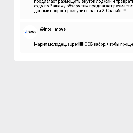
предлагает размещать внутри лоджии и превратить
декларации, то можно увидеть, что были внесены изме
судя по Вашему обзору там предлагает разместит
решения. И количество квартир теперь не 492, а 562 квар
данный вопрос прозвучит в части 2. Спасибо!!!!
***
Жилой дом строится по монолитной технологии и состоит 
@intel_move
этажей. Наружные ограждения и межквартирные стены б
выполнении фасадов планируется воплотить довольно и
разработало Голландское архитектурное бюро и для от
тёмную, и светлую штукатурку, а также HPL панели, ими
Мария молодец, super!!!!!! ОСБ забор, чтобы прощ
фасадов будет применяться минераловатный утеплитель
воздушности кварталу придаст витражное остекление в
проёмы. На первых этажах ряда секций появятся торго
пространство займут игровые площадки для детей разно
зоны отдыха, оборудованные скамейками и беседками, п
планирует построить на территории комплекса детский с
впоследствии муниципалитету.
***
На форумах можно увидеть беспокойство относительно 
считают, что она недостаточная. Но как мне кажется, те
сами, работы здесь начались в мае 2016 года, и сейчас,
забора это три этажа шестой секции, 7, 8 и 9-я секции от
остальные находятся на уровне первого этажа. Работа и
вращаются. Количество рабочих, по крайней мере, те, ко
забора примерно десятеро человек. И, кстати, один из 
дрону.