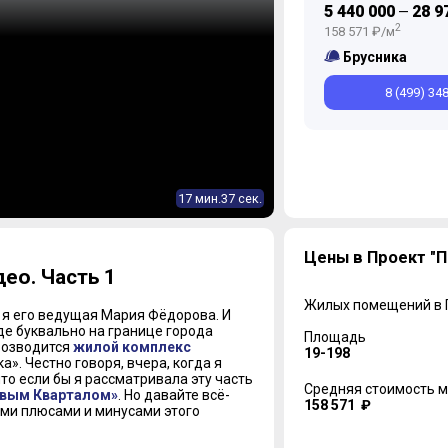
5 440 000
28 9
—
2
158 571 ₽/м
Брусника
8 (499) 34
17 мин.37 сек.
Цены в Проект "
ео. Часть 1
Жилых помещений в
 я его ведущая Мария Фёдорова. И
де буквально на границе города
Площадь
 возводится
жилой комплекс
19-198
». Честно говоря, вчера, когда я
что если бы я рассматривала эту часть
Средняя стоимость м
вым Кварталом»
. Но давайте всё-
158 571 ₽
еми плюсами и минусами этого