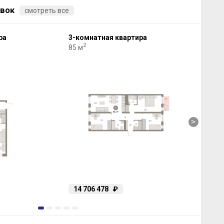
вок
смотреть все
ра
3-комнатная квартира
3-к
2
85 м
81 м
>
14 706 478
₽
7 
1
2
3
4
5