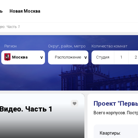
ь
Новая Москва
ео. Часть 1
Регион
Округ, район, метро
Количество комнат
Москва
Расположение
Студия
1
2
Проект "Перв
Видео. Часть 1
Всего корпусов.
Пост
Квартиры: