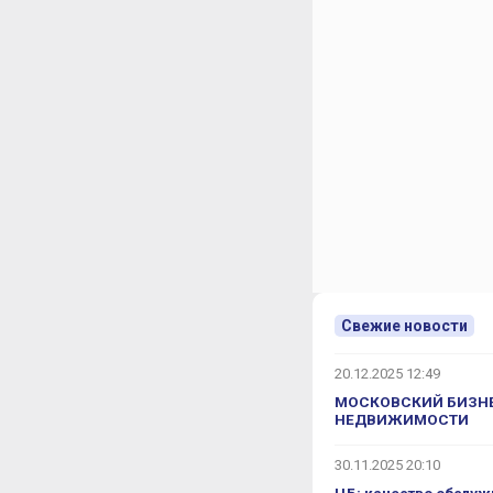
стройщик сдвинул их на несколько
нчание анонсируется на IV квартал
орой и последующих очередей, то об
и «Брусника» Андрея Фатнева.
, правильно?
?
кую площадь?
кой последовательности они будут
Свежие новости
нировали на осень этого года.
. И сразу запустим и строительство
20.12.2025 12:49
МОСКОВСКИЙ БИЗНЕ
 здесь же 562 квартиры, не 492.
НЕДВИЖИМОСТИ
насколько реальны?
30.11.2025 20:10
роить два многоуровневых паркинга.
е сейчас стоит у нас офис продаж, а