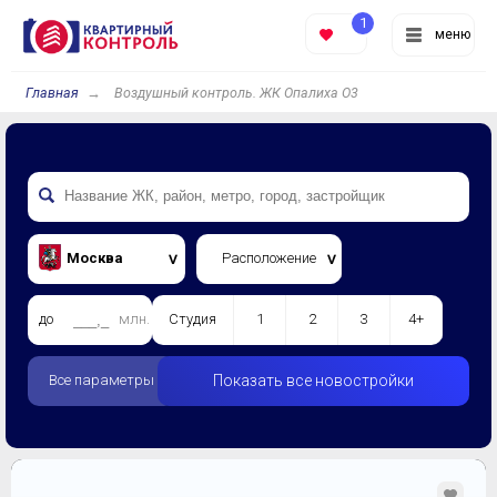
1
меню
Главная
Воздушный контроль. ЖК Опалиха О3
Москва
Расположение
до
млн.
Студия
1
2
3
4+
Все параметры
Показать все новостройки