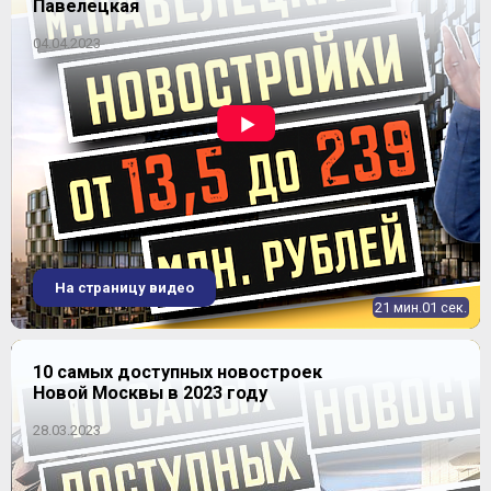
Павелецкая
04.04.2023
4-комнатная
2
66-80 м
Уточнить наличие
ЖК "Опалиха О3"
Уточняется
На страницу видео
21 мин.01 сек.
10 самых доступных новостроек
Новой Москвы в 2023 году
28.03.2023