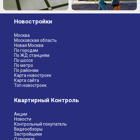
Новостройки
Москва
Московская область
Новая Москва
По городам
По ЖД станциям
По шоссе
По метро
По районам
Карта новостроек
Карта сайта
Топ новостроек
Квартирный Контроль
Акции
Новости
Контрольный покупатель
Видеообзоры
Застройщики
О проекте