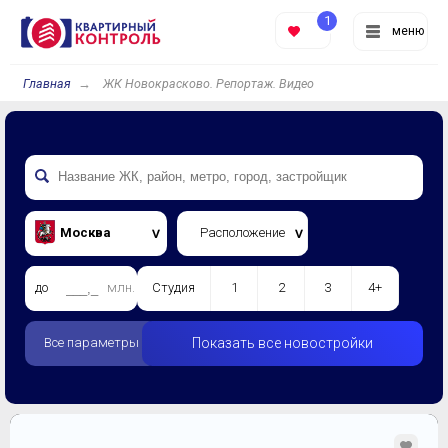
1
меню
Главная
ЖК Новокрасково. Репортаж. Видео
Москва
Расположение
до
млн.
Студия
1
2
3
4+
Все параметры
Показать все новостройки