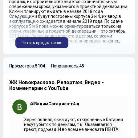
продаж, их строительство ведётся со значительным
опережением срока, указанного в проектной декларации.
Ключи планируют выдать в начале 2018 года.
Следующими будут построены корпуса 3 и 4, их ввод в
эксплуатацию ожидается в начале 2019 года. По сдаче
корпусов 5 и 6 пока можно ориентироваться только на
сроки, указанные в проектной декларации – это октябрь
2019 года. Завершение проекта в целом, со всеми
объектами инфраструктуры, запланировано на конец
Читать продолжение
2019 года.
***
Каркас у дома монолитный. Внешние стены и
Просмотров:
5104
Понравилось:
45
межквартирные перегородки выкладываются из
газобетонных блоков. Далее идёт облицовка трёх
вариантов. Вариант первый мы можем уже увидеть и
ЖК Новокрасково. Репортаж. Видео -
потрогать – за газобетонным блоком идёт небольшой
Комментарии с YouTube
воздушный зазор для вентиляции и дальше идёт
кирпичная кладка. Там, где кирпич идёт поверх
монолитных пилонов, между монолитом и кирпичом идёт
@ВадимСагадиев-г4щ
слой утеплителя. Второй вариант облицовки: поверх
некрасивого строительного кирпича идёт
керамогранитная плитка. Третий вариант: поверх
газобетонного блока пойдёт слой утеплителя, и поверх
Херня полная, окна дуют, отключенные батареи
утеплителя будет наноситься мокрая штукатурка, так
несут убыток по деньгам, т.к . Оказывается
называемый мокрый фасад.
греют, подъезд. И во всем не виновата ПЕНТА!
Проект был разработан архитектурным бюро