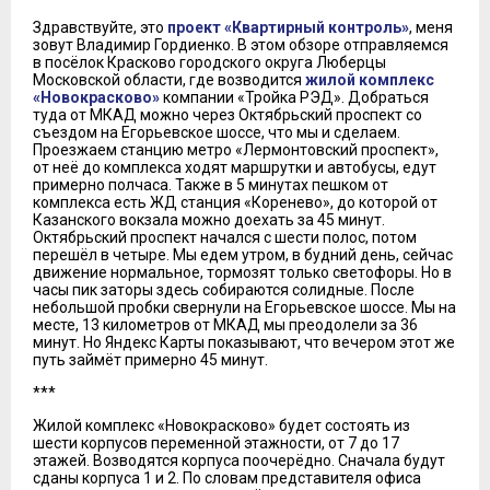
Здравствуйте, это
проект «Квартирный контроль»
, меня
зовут Владимир Гордиенко. В этом обзоре отправляемся
в посёлок Красково городского округа Люберцы
Московской области, где возводится
жилой комплекс
«Новокрасково»
компании «Тройка РЭД». Добраться
туда от МКАД можно через Октябрьский проспект со
съездом на Егорьевское шоссе, что мы и сделаем.
Проезжаем станцию метро «Лермонтовский проспект»,
от неё до комплекса ходят маршрутки и автобусы, едут
примерно полчаса. Также в 5 минутах пешком от
комплекса есть ЖД станция «Коренево», до которой от
Казанского вокзала можно доехать за 45 минут.
Октябрьский проспект начался с шести полос, потом
перешёл в четыре. Мы едем утром, в будний день, сейчас
движение нормальное, тормозят только светофоры. Но в
часы пик заторы здесь собираются солидные. После
небольшой пробки свернули на Егорьевское шоссе. Мы на
месте, 13 километров от МКАД мы преодолели за 36
минут. Но Яндекс Карты показывают, что вечером этот же
путь займёт примерно 45 минут.
***
Жилой комплекс «Новокрасково» будет состоять из
шести корпусов переменной этажности, от 7 до 17
этажей. Возводятся корпуса поочерёдно. Сначала будут
сданы корпуса 1 и 2. По словам представителя офиса