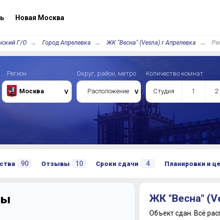
ь
Новая Москва
нский Г/О
Город Апрелевка
ЖК "Весна" (Vesna) г Апрелевка
Ре
Регион
Округ, район, метро
Количество комнат
Москва
Расположение
Студия
1
2
90
10
4
ства
Отзывы
Сроки сдачи
Планировки и ц
ры
ЖК "Весна" (V
Объект сдан.
Всё рас