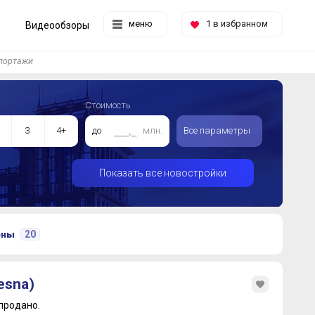
меню
1
в избранном
Видеообзоры
портажи
Стоимость
3
4+
до
млн.
Все параметры
Показать все новостройки
20
ены
esna)
продано.