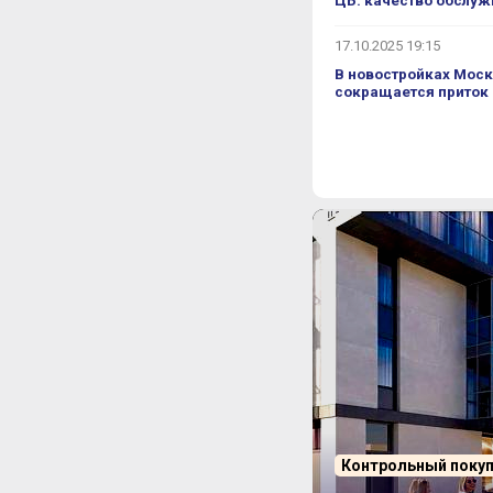
ЦБ: качество обслуж
хийных парковок вряд ли хватит, что
17.10.2025 19:15
ли во внимание. Когда вы попадете на
что сейчас выполняется устройство
В новостройках Моск
мест. Мы хотим максимально все
сокращается приток
м участке, выполнить в твердом
 люди ставят стихийно, к сожалению,
пе все привыкли ставить стихийно.
вводить в наш разум о том, что есть
льзя? Везде можно! Везде! Нет,
оличество мест, они должны быть по
оляет разместиться так, что не
такая проблема, как нехватка мест,
2.2, и она еще больше усугубит
 плоскостного паркинга.
ь, что смогу договориться со своим
 людей. Что касается
аверное, было бы хорошо разом
 жилье. Но кто туда будет ходить?
ду паркинга я хотела бы добавить, что
аземного паркинга. Это
ы постоянно в отделе продаж
а о том, что готовы ли они покупать
Контрольный поку
е может. На данный момент, для того
кого размера и на какое количество