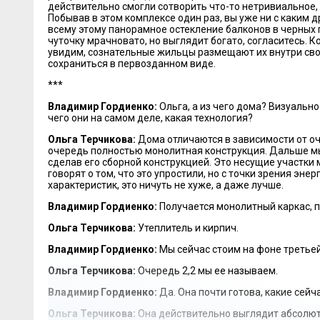
действительно смогли сотворить что-то нетривиальное
Побывав в этом комплексе один раз, вы уже ни с каким д
всему этому панорамное остекление балконов в черных 
чуточку мрачновато, но выглядит богато, согласитесь. 
увидим, сознательные жильцы размещают их внутри сво
сохраниться в первозданном виде.
***
Владимир Гордиенко:
Ольга, а из чего дома? Визуально
чего они на самом деле, какая технология?
Ольга Терчикова:
Дома отличаются в зависимости от оч
очередь полностью монолитная конструкция. Дальше м
сделав его сборной конструкцией. Это несущие участки
говорят о том, что это упростили, но с точки зрения эн
характеристик, это ничуть не хуже, а даже лучше.
Владимир Гордиенко:
Получается монолитный каркас, п
Ольга Терчикова:
Утеплитель и кирпич.
Владимир Гордиенко:
Мы сейчас стоим на фоне третье
Ольга Терчикова:
Очередь 2,2 мы ее называем.
Владимир Гордиенко:
Да. Она почти готова, какие сейч
Ольга Терчикова:
Она действительно выглядит абсолютн