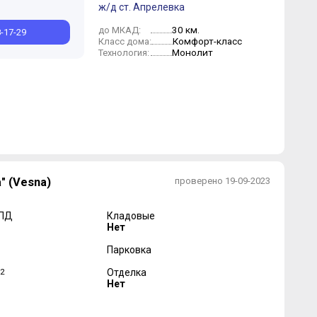
ж/д ст. Апрелевка
30 км.
до МКАД:
8-17-29
Комфорт-класс
Класс дома:
Монолит
Технология:
" (Vesna)
проверено 19-09-2023
 ПД
Кладовые
Нет
Парковка
2
Отделка
Нет