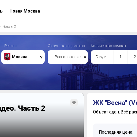
ь
Новая Москва
. Часть 2
Регион
Округ, район, метро
Количество комнат
Москва
Расположение
Студия
1
2
ЖК "Весна" (V
део. Часть 2
Объект сдан.
Всё рас
Последняя цена: