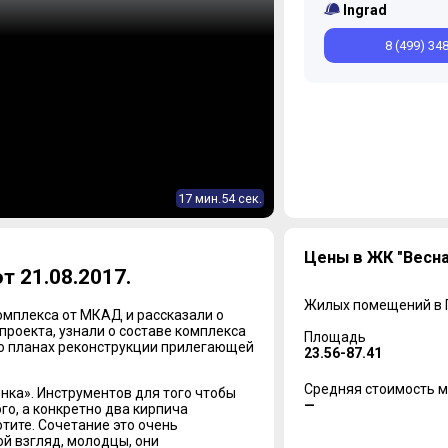
Ingrad
8 (499) 34
17 мин.54 сек.
Цены в ЖК "Весна
т 21.08.2017.
Жилых помещений в
омплекса от МКАД и рассказали о
проекта, узнали о составе комплекса
Площадь
и о планах реконструкции прилегающей
23.56-87.41
Средняя стоимость м
ка». Инструментов для того чтобы
—
о, а конкретно два кирпича
отите. Сочетание это очень
ой взгляд, молодцы, они