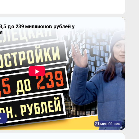
3,5 до 239 миллионов рублей у
я
Продано
2
23.81-23,9 м
Продано
2
23.56-38.38 м
Продано
2
41.15-44.55 м
о
21 мин.01 сек.