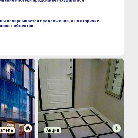
ивания ипотеки продолжает ухудшаться
вы исчерпывается предложение, а на вторичке
 новых объектов
патель
Акции