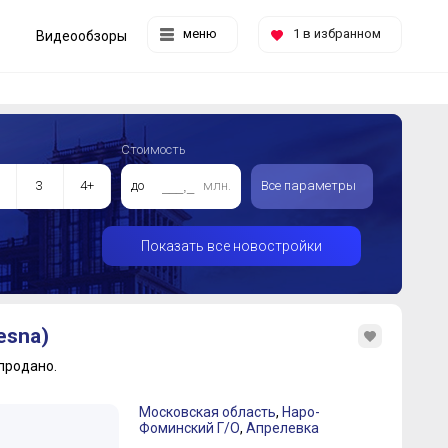
меню
1
в избранном
Видеообзоры
Стоимость
3
4+
до
млн.
Все параметры
Показать все новостройки
esna)
продано.
Московская область
,
Наро-
Фоминский Г/О
,
Апрелевка