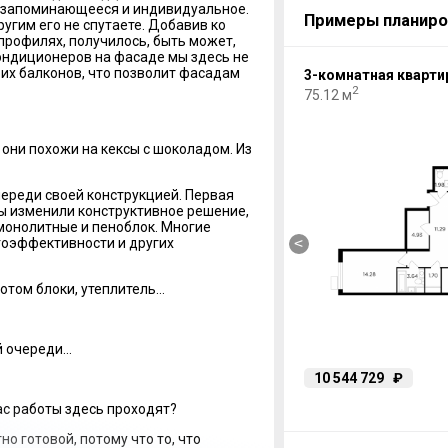
, запоминающееся и индивидуальное.
Примеры планиро
ругим его не спутаете. Добавив ко
профилях, получилось, быть может,
Кондиционеров на фасаде мы здесь не
их балконов, что позволит фасадам
1-комнатная квартира
3-комнатная кварти
2
2
37.71 м
75.12 м
 они похожи на кексы с шоколадом. Из
ереди своей конструкцией. Первая
ы изменили конструктивное решение,
 монолитные и пеноблок. Многие
<
ергоэффективности и других
отом блоки, утеплитель…
й очереди…
5 693 562
₽
10 544 729
₽
ас работы здесь проходят?
о готовой, потому что то, что