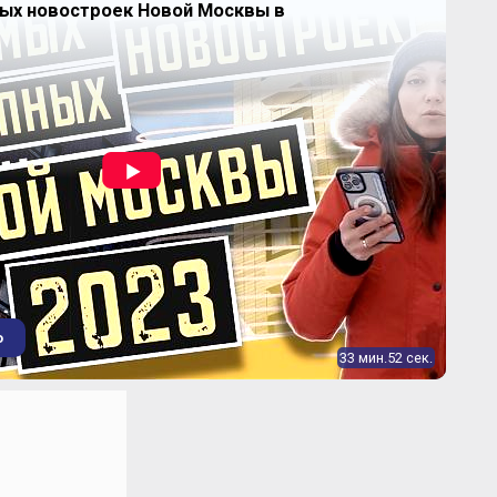
ных новостроек Новой Москвы в
Продано
2
75.12-75.12 м
Продано
2
87,41-87,41 м
о
33 мин.52 сек.