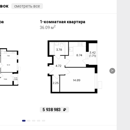
вок
смотреть все
ра
1-комнатная квартира
2-к
2
36.09 м
57.4
>
5 938 983
₽
8 
1
2
3
4
5