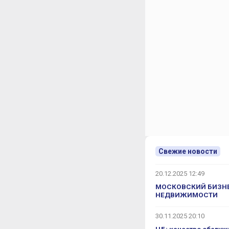
ор.
относят его к комфорт-классу?
тому что когда мы только задумывали
 как-то очень выигрышно. Что такое
 какие-то несильно выдающиеся.
ь чуть-чуть какими-то решениями.
с, конечно, но выше комфорта.
в, панорамное остекление, балкон в
ы без машин, в которых расположены
 только спецтехника типа пожарных
ичные случаи.
Свежие новости
ые.
аже приложила сама к этому руку.
20.12.2025 12:49
чень интересно, чтобы было
м похвастаться и сказать, что у
МОСКОВСКИЙ БИЗНЕ
 два цвета.
НЕДВИЖИМОСТИ
 что все машины ставятся стихийно, в
 Сейчас при неполной заселенности
30.11.2025 20:10
н стоит много. Я так понимаю, что