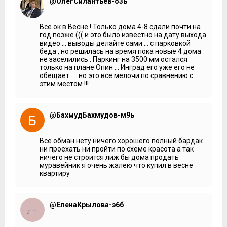
@ОлегСилантьев-о3ь
всего надо минут 30–40 закладывать в рабочее время,
когда основной поток идет. А так минут за 15–20 без
пробок можно доехать до ближайшего метро станции
Все ок в Весне ! Только дома 4-8 сдали почти на
«Саларьево».
год позже ((( и это было известно на дату выхода
видео ... выводы делайте сами ... с парковкой
***
беда , но решилась на время пока новые 4 дома
Еще от станции Апрелевка до Киевского вокзала вас
не заселились . Паркинг на 3500 мм остался
может доставить электричка минут за 50. До платформы
только на плане Опин ... Инград его уже его не
идти полчаса, проще доехать на 22 маршруте, который
обещает .... но это все мелочи по сравнению с
недавно здесь стал ездить. Остановка находится у
этим местом !!!
местного супермаркета «Весна».
***
@БахмудБахмудов-м9ь
Владимир Гордиенко:
Расскажите о 22 маршруте. Куда
он везет?
Все обман нету ничего хорошего полный бардак
Жительницы:
Он едет до станции по всему городу, до
ни проехать ни пройти по схеме красота а так
больницы... На этой маршрутке можно доехать до
ничего не строится лиж бы дома продать
инфраструктуры города. Расписание есть.
муравейник я очень жалею что купил в весне
квартиру
Владимир Гордиенко:
То есть местные именно по
Апрелевке катаются?
Жительницы:
По Апрелевке до станции. Кому на работу,
@ЕленаКрылова-э6б
то им очень удобно.
***