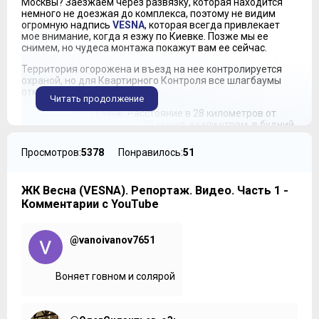
Москвы? Заезжаем через развязку, которая находится
немного не доезжая до комплекса, поэтому не видим
огромную надпись
VESNA
, которая всегда привлекает
мое внимание, когда я езжу по Киевке. Позже мы ее
снимем, но чудеса монтажа покажут вам ее сейчас.
Территория огорожена и въезд на нее контролируется
охраной, но для Квартирного Контроля все шлагбаумы
открываются сами.
Читать продолжение
Встречай нас,
VESNA
! Расстояние в 28 километров от
МКАД мы преодолели за 25 минут, ехали утром, в будний
день. На общественном транспорте добраться сюда
можно от крайних станций Сокольнической линии: «Юго-
Просмотров:
5378
Понравилось:
51
Западной», «Румянцева», «Саларьева» – ходят автобусы
и маршрутки. Ближайшая остановка на Киевском шоссе
называется «Новые дома», оттуда по дороге минут 10–15
ЖК Весна (VESNA). Репортаж. Видео. Часть 1 -
пешком.
Комментарии с YouTube
***
Жительницы:
В плане транспортной доступности здесь
@vanoivanov7651
все удобно. Киевское шоссе рядом, маршрутки едут до
«Юго-Западной», «Саларьево» – 309, 490…
Воняет говном и солярой
Владимир Гордиенко:
Сколько по времени едет
маршрутка?
Жительницы:
Зависит от дорожной ситуации. Чаще