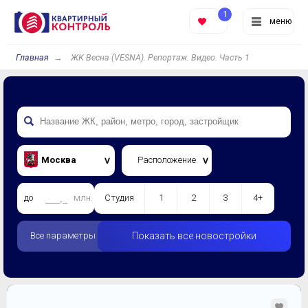
1
меню
Главная
ЖК Весна (VESNA). Репортаж. Видео. Часть 1
Москва
Расположение
до
млн.
Студия
1
2
3
4+
Все параметры
Показать все новостройки