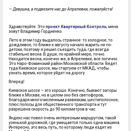
— Девушка, а подвезите нас до Апрелевки, пожалуйста!
Здравствуйте. Это
проект Квартирный Контроль
, меня
зовут Владимир Гордиенко.
Лето в этом году выдалось странное: то холодное, то
дождливое, то ближе к августу начало жарить не по-
детски, поэтому я решил съездить туда, где всегда
стабильно весна. В душе, по крайней мере, точно.
Находится весна, конечно же, в Апрелевке, все логично.
Это Наро-Фоминский район Московской области. Ведет
туда Киевское шоссе, мы стартуем от МКАД, чтобы
узнать время, которое уйдет на дорогу.
Вперед!
Киевское шоссе – это хорошо. Конечно, бывают заторы
ближе к Москве, но в целом оно без светофоров,
благодаря многочисленным развязкам, шестиполосное,
плюс полосы для общественного транспорта и тут
разрешена скорость до 90 километров в час.
Яндекс нас повел очень интересным маршрутом, такой
узенькой дорожкой, где умещается только одна машина.
Интересно, это весь путь, по которому люди ездят из