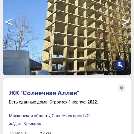
<
>
1
2
ЖК "Солнечная Аллея"
3
4
Есть сданные дома.
Строится 1 корпус
: 2022.
5
6
Московская область
,
Солнечногорск Г/О
7
ж/д ст. Крюково
8
27 км.
до МКАД: