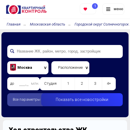
1
меню
Главная
Московская область
Городской округ Солнечногорск 
Москва
Расположение
до
млн.
Студия
1
2
3
4+
Все параметры
Показать все новостройки