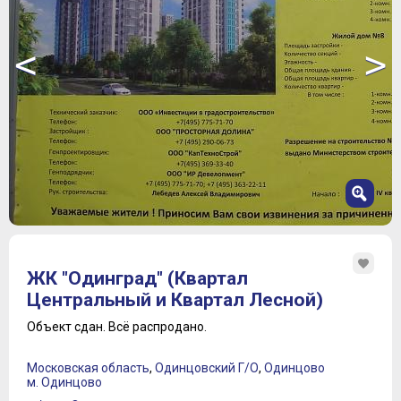
<
>
1
2
ЖК "Одинград" (Квартал
3
Центральный и Квартал Лесной)
4
5
Объект сдан.
Всё распродано.
6
7
Московская область
,
Одинцовский Г/О
,
Одинцово
м. Одинцово