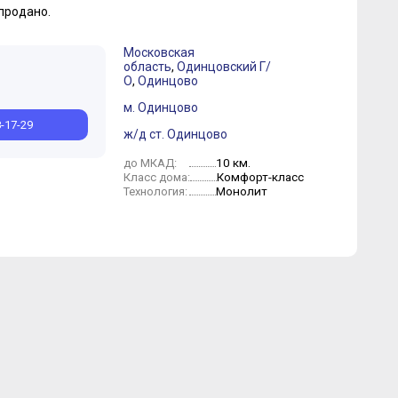
продано.
Московская
область
,
Одинцовский Г/
О
,
Одинцово
м. Одинцово
8-17-29
ж/д ст. Одинцово
10 км.
до МКАД:
Комфорт-класс
Класс дома:
Монолит
Технология: