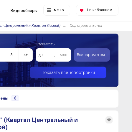
меню
1
в избранном
Видеообзоры
ал Центральный и Квартал Лесной)
Ход строительства
Стоимость
3
4+
до
млн.
Все параметры
Показать все новостройки
6
цены
" (Квартал Центральный и
ой)