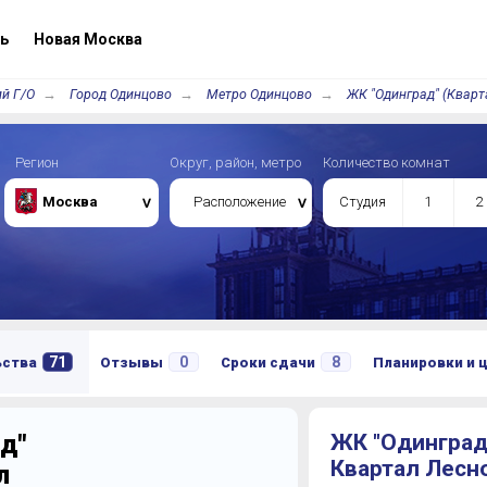
ь
Новая Москва
й Г/О
Город Одинцово
Метро Одинцово
ЖК "Одинград" (Кварт
Регион
Округ, район, метро
Количество комнат
Москва
Расположение
Студия
1
2
71
0
8
ьства
Отзывы
Сроки сдачи
Планировки и 
д"
ЖК "Одинград
Квартал Лесн
л