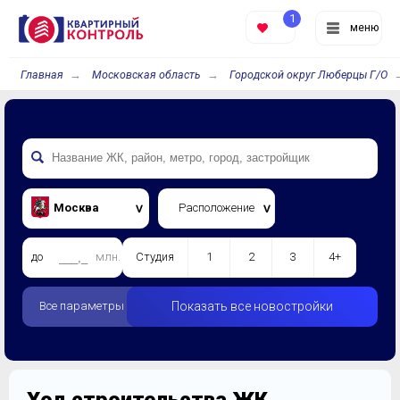
1
меню
Главная
Московская область
Городской округ Люберцы Г/О
Москва
Расположение
до
млн.
Студия
1
2
3
4+
Все параметры
Показать все новостройки