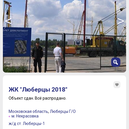
<
>
1
2
ЖК "Люберцы 2018"
3
4
Объект сдан.
Всё распродано.
5
6
Московская область
,
Люберцы Г/О
7
м. Некрасовка
ж/д ст. Люберцы-1