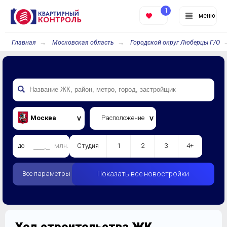
1
меню
Главная
Московская область
Городской округ Люберцы Г/О
Москва
Расположение
до
млн.
Студия
1
2
3
4+
Все параметры
Показать все новостройки