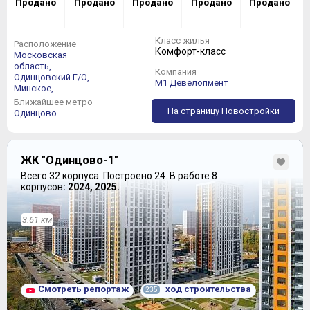
Продано
Продано
Продано
Продано
Продано
Класс жилья
Расположение
Комфорт-класс
Московская
область,
Компания
Одинцовский Г/О,
M1 Девелопмент
Минское,
Ближайшее метро
На страницу Новостройки
Одинцово
ЖК "Одинцово-1"
Всего 32 корпуса.
Построено 24.
В работе 8
корпусов
: 2024, 2025.
3.61 км
Смотреть репортаж
ход строительства
235