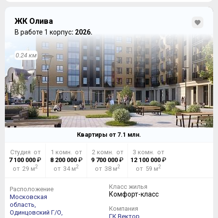
ЖК Олива
В работе 1 корпус
: 2026.
0.24 км
Квартиры от
7.1
млн.
Студия от
1 комн. от
2 комн. от
3 комн. от
7 100 000
₽
8 200 000
₽
9 700 000
₽
12 100 000
₽
2
2
2
2
от 29 м
от 34 м
от 38 м
от 59 м
Класс жилья
Расположение
Комфорт-класс
Московская
область,
Компания
Одинцовский Г/О,
ГК Вектор