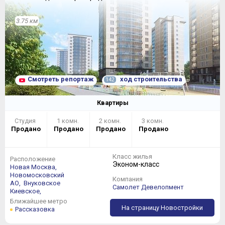
3.75 км
Смотреть репортаж
ход строительства
142
Квартиры
Студия
1 комн.
2 комн.
3 комн.
Продано
Продано
Продано
Продано
Класс жилья
Расположение
Эконом-класс
Новая Москва,
Новомосковский
Компания
АО,
Внуковское
Самолет Девелопмент
Киевское,
Ближайшее метро
На страницу Новостройки
Рассказовка