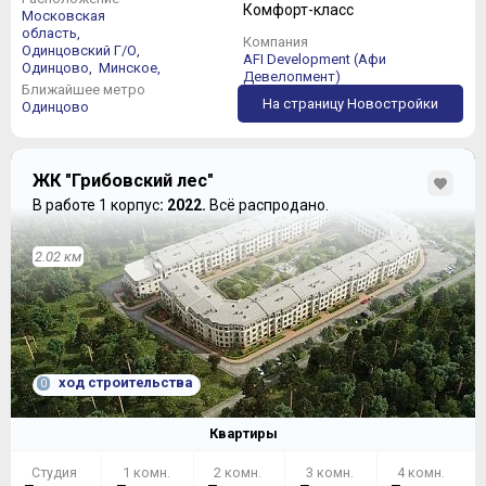
Комфорт-класс
Московская
область,
Компания
Одинцовский Г/О,
AFI Development (Афи
Одинцово,
Минское,
Девелопмент)
Ближайшее метро
На страницу Новостройки
Одинцово
ЖК "Грибовский лес"
В работе 1 корпус
: 2022.
Всё распродано.
2.02 км
ход строительства
0
Квартиры
Студия
1 комн.
2 комн.
3 комн.
4 комн.