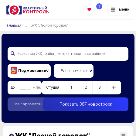
1
меню
Главная
ЖК "Лесной городок"
Подмосковье
Расположение
до
млн.
Студия
1
2
3
4+
Все параметры
Показать 387 новостроек