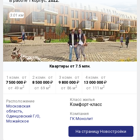
В работе 1 корпус
: 2022.
3.01 км
Квартиры от
7.5
млн.
1 комн. от
2 комн. от
3 комн. от
4 комн. от
7 500 000
₽
8 500 000
₽
9 800 000
₽
13 000 000
₽
2
2
2
2
от 49 м
от 69 м
от 86 м
от 111 м
Класс жилья
Расположение
Комфорт-класс
Московская
область,
Компания
Одинцовский Г/О,
ГК Монолит
Можайское
На страницу Новостройки