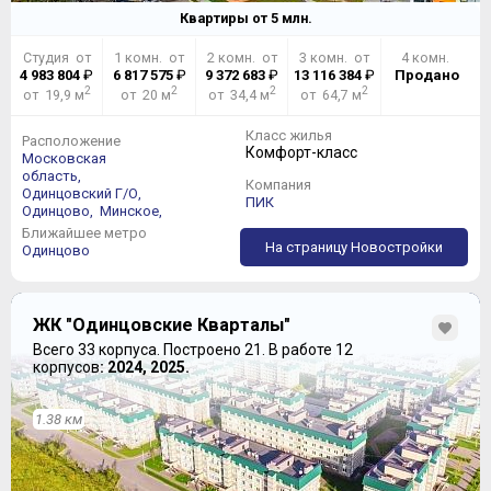
Квартиры от
5
млн.
Студия от
1 комн. от
2 комн. от
3 комн. от
4 комн.
4 983 804
₽
6 817 575
₽
9 372 683
₽
13 116 384
₽
Продано
2
2
2
2
от 19,9 м
от 20 м
от 34,4 м
от 64,7 м
Класс жилья
Расположение
Комфорт-класс
Московская
область,
Компания
Одинцовский Г/О,
ПИК
Одинцово,
Минское,
Ближайшее метро
На страницу Новостройки
Одинцово
ЖК "Одинцовские Кварталы"
Всего 33 корпуса.
Построено 21.
В работе 12
корпусов
: 2024, 2025.
1.38 км