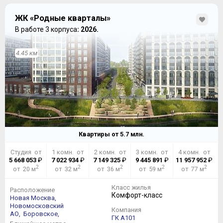
ЖК «Родные кварталы»
В работе 3 корпуса
: 2026.
4.45 км
Квартиры от
5.7
млн.
Студия от
1 комн. от
2 комн. от
3 комн. от
4 комн. от
5 668 053
₽
7 022 934
₽
7 149 325
₽
9 445 891
₽
11 957 952
₽
2
2
2
2
2
от 20 м
от 32 м
от 36 м
от 59 м
от 77 м
Класс жилья
Расположение
Комфорт-класс
Новая Москва,
Новомосковский
Компания
АО,
Боровское,
ГК А101