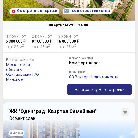
Смотреть репортаж
ход строительства
32
Квартиры от
6.3
млн.
1 комн. от
2 комн. от
3 комн. от
6 300 000
₽
9 100 000
₽
16 000 000
₽
2
2
2
от 28 м
от 45 м
от 86 м
Класс жилья
Расположение
Комфорт-класс
Московская
область,
Компания
Одинцовский Г/О,
СЗ Вектор Недвижимости
Минское
На страницу Новостройки
ЖК "Одинград. Квартал Семейный"
Объект сдан.
4.45 км