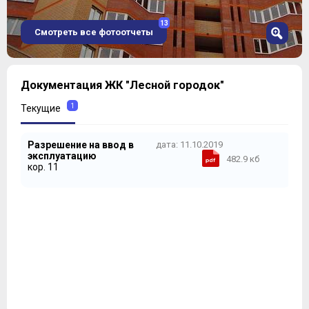
13
Смотреть все фотоотчеты
1
Документация ЖК "Лесной городок"
2
3
1
Текущие
4
5
Разрешение на ввод в
дата: 11.10.2019
6
эксплуатацию
482.9 кб
7
кор. 11