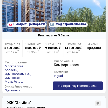
Смотреть репортаж
ход строительства
15
Квартиры от
5.5
млн.
Студия от
1 комн. от
2 комн. от
3 комн. от
4 комн.
5 500 000
₽
8 600 000
₽
9 100 000
₽
14 800 000
₽
Продано
2
2
2
2
от 19 м
от 35 м
от 37 м
от 64 м
Класс жилья
Расположение
Комфорт-класс
Московская
область,
Компания
Одинцовский Г/О,
Ingrad
Одинцово,
Можайское,
На страницу Новостройки
Ближайшее метро
Одинцово
ЖК "Эльйон"