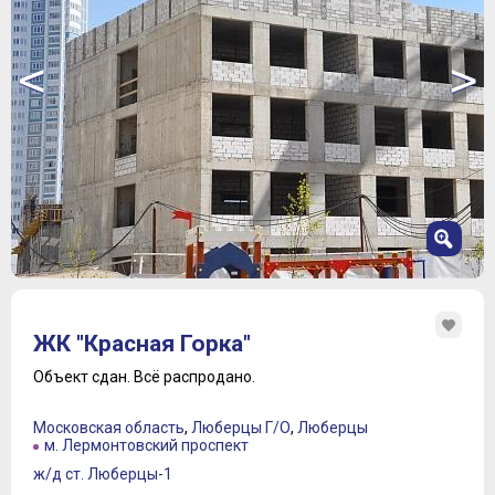
<
>
1
2
ЖК "Красная Горка"
3
4
Объект сдан.
Всё распродано.
5
6
Московская область
,
Люберцы Г/О
,
Люберцы
7
м. Лермонтовский проспект
ж/д ст. Люберцы-1