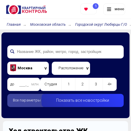
1
меню
Главная
Московская область
Городской округ Люберцы Г/О
Москва
Расположение
до
млн.
Студия
1
2
3
4+
Все параметры
Показать все новостройки