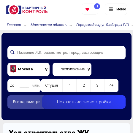
1
меню
Главная
Московская область
Городской округ Люберцы Г/О
Москва
Расположение
до
млн.
Студия
1
2
3
4+
Все параметры
Показать все новостройки