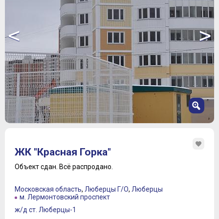
<
>
1
2
ЖК "Красная Горка"
3
4
Объект сдан.
Всё распродано.
5
6
Московская область
,
Люберцы Г/О
,
Люберцы
7
м. Лермонтовский проспект
8
ж/д ст. Люберцы-1
9