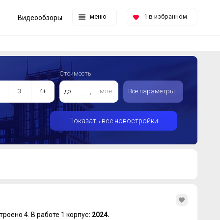
меню
1
в избранном
Видеообзоры
Стоимость
3
4+
до
млн.
Все параметры
Показать все новостройки
троено 4.
В работе 1 корпус
: 2024.