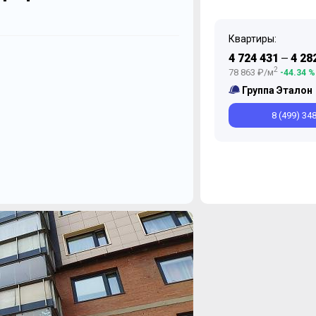
Квартиры:
Декабрь
Декабрь
Июль
И
4 724 431
4 28
—
2
78 863 ₽/м
-44.34 %
Группа Эталон
8 (499) 34