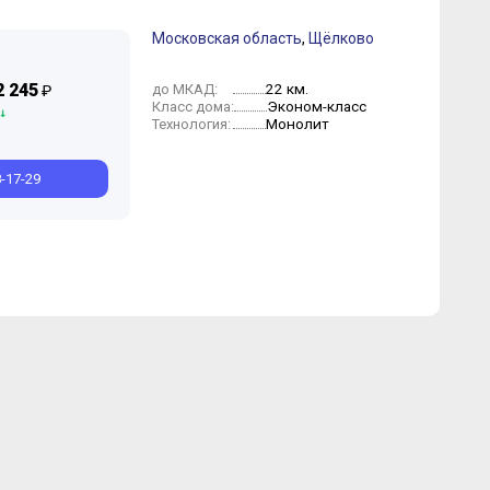
Московская область
,
Щёлково
юнь
Май
Март
Февраль
2 245
22 км.
до МКАД:
₽
Эконом-класс
Класс дома:
Монолит
Технология:
8-17-29