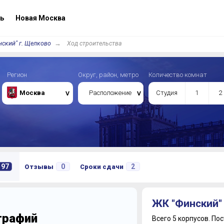
ь
Новая Москва
ский" г. Щелково
Ход строительства
Регион
Округ, район, метро
Количество комнат
Москва
Расположение
Студия
1
2
97
0
2
Отзывы
Сроки сдачи
ЖК "Финский"
ографий
Всего 5 корпусов.
Пос