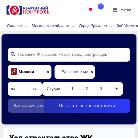
1
меню
Главная
Московская область
Город Щёлково
ЖК "Фински
Москва
Расположение
до
млн.
Студия
1
2
3
4+
Все параметры
Показать все новостройки