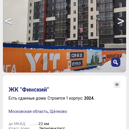
<
>
1
2
ЖК "Финский"
3
4
Есть сданные дома.
Строится 1 корпус
: 2024.
5
6
Московская область
,
Щёлково
7
8
22 км.
до МКАД:
Эконом-класс
Класс дома: