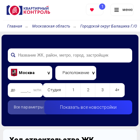
1
меню
Главная
Московская область
Городской округ Балашиха Г/О
Москва
Расположение
до
млн.
Студия
1
2
3
4+
Все параметры
Показать все новостройки