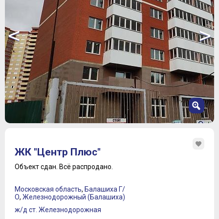
<
>
1
2
ЖК "Центр Плюс"
3
4
Объект сдан.
Всё распродано.
5
6
Московская область
,
Балашиха Г/
7
О
,
Железнодорожный (Балашиха)
ж/д ст. Железнодорожная