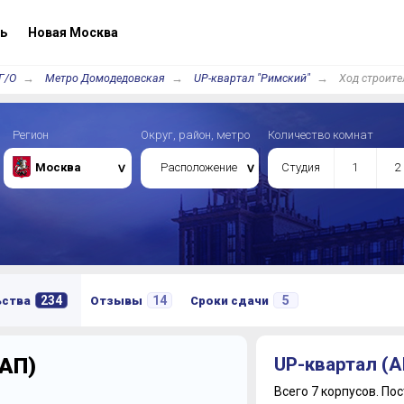
ь
Новая Москва
Г/О
Метро Домодедовская
UP-квартал "Римский"
Ход строите
Регион
Округ, район, метро
Количество комнат
Москва
Расположение
Студия
1
2
234
14
5
ьства
Отзывы
Сроки сдачи
(АП)
UP-квартал (А
Всего 7 корпусов.
Пос