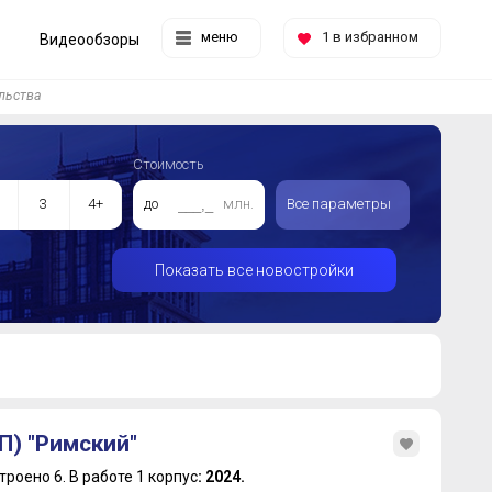
меню
1
в избранном
Видеообзоры
льства
Стоимость
3
4+
до
млн.
Все параметры
Показать все новостройки
П) "Римский"
троено 6.
В работе 1 корпус
: 2024.