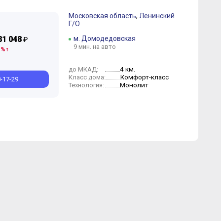
Московская область
,
Ленинский
Г/О
Сентябрь
Октябрь
Сентябрь
Август
Июль
Август
Июнь
Июль
Март
Май
Февраль
Апрель
Январь
Март
81 048
м. Домодедовская
₽
9 мин. на авто
 %
4 км.
до МКАД:
Комфорт-класс
Класс дома:
8-17-29
Монолит
Технология: