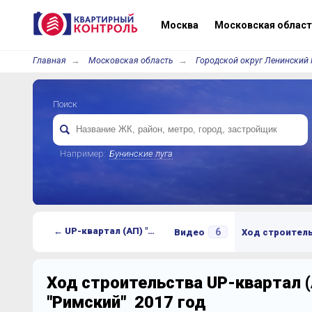
Москва
Московская област
Главная
Московская область
Городской округ Ленинский 
Поиск
Например:
Бунинские луга
← UP-квартал (АП) "Римский"
6
Видео
Ход строител
Ход строительства UP-квартал 
"Римский" 2017 год