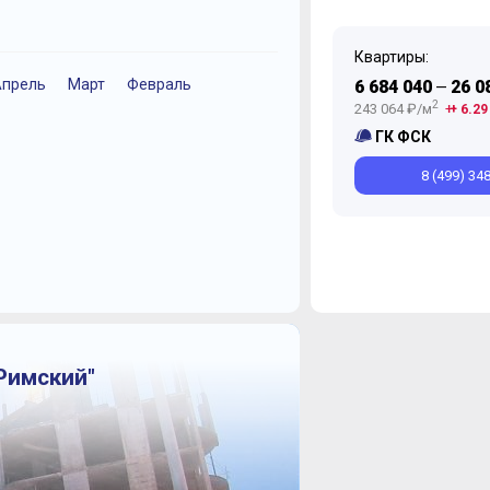
Квартиры:
прель
Март
Февраль
Декабрь
Ноябрь
Декабрь
Октябрь
Ноябрь
Ноябрь
6 684 040
26 0
—
Январь
2
243 064 ₽/м
+ 6.29
ГК ФСК
8 (499) 34
Римский"