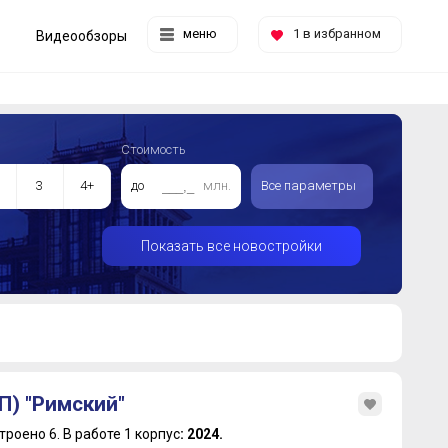
меню
1
в избранном
Видеообзоры
Стоимость
3
4+
до
млн.
Все параметры
Показать все новостройки
П) "Римский"
троено 6.
В работе 1 корпус
: 2024.