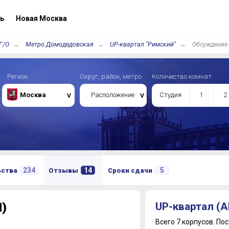
ь
Новая Москва
Г/О
Метро Домодедовская
UP-квартал "Римский"
Обсуждение
Регион
Округ, район, метро
Количество комнат
Москва
Расположение
Студия
1
2
234
14
5
ьства
Отзывы
Сроки сдачи
)
UP-квартал (А
Всего 7 корпусов.
Пос