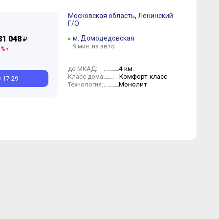
Московская область
,
Ленинский
Г/О
81 048
м. Домодедовская
₽
9 мин. на авто
 %
4 км.
до МКАД:
Комфорт-класс
Класс дома:
8-17-29
Монолит
Технология: