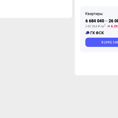
Квартиры:
6 684 040
26 0
—
2
243 064 ₽/м
+ 6.29
ГК ФСК
8 (499) 34