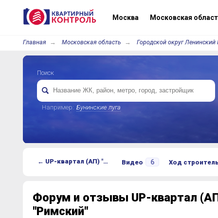
Москва
Московская област
Главная
Московская область
Городской округ Ленинский 
Поиск
Например:
Бунинские луга
← UP-квартал (АП) "Римский"
6
Видео
Ход строител
Форум и отзывы UP-квартал (АП
"Римский"