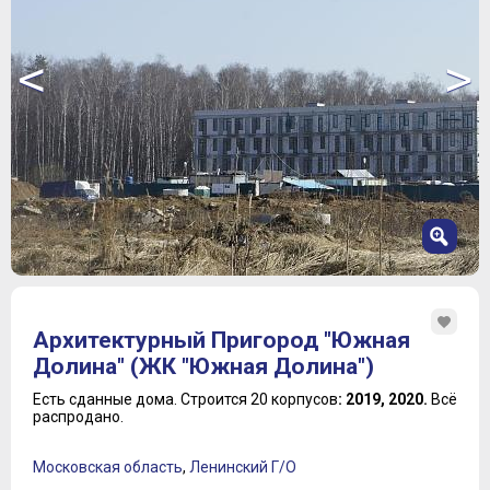
<
>
1
2
Архитектурный Пригород "Южная
3
Долина" (ЖК "Южная Долина")
4
5
Есть сданные дома.
Строится 20 корпусов
: 2019, 2020.
Всё
распродано.
6
7
8
Московская область
,
Ленинский Г/О
9