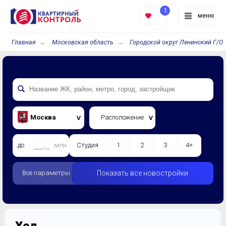
1
меню
Главная
Московская область
Городской округ Ленинский Г/О
Москва
Расположение
до
млн.
Студия
1
2
3
4+
Все параметры
Показать все новостройки