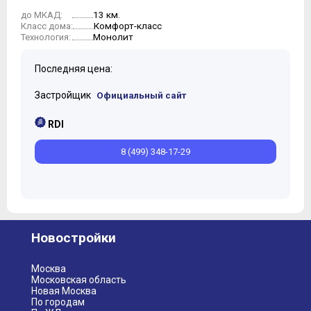
10
13 км.
до МКАД:
Комфорт-класс
Класс дома:
11
Монолит
Технология:
12
13
Последняя цена:
14
Застройщик
Официальный сайт
RDI
8 (499) 348-17-29
Новостройки
Москва
Московская область
Новая Москва
По городам